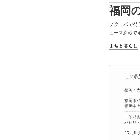
福岡
フクリパで発
ュース満載で
まちと暮らし
この
福岡・
福岡市･
福岡中
「茅乃
パビリ
JR九州