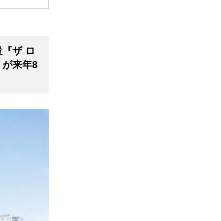
『ザ ロ
』が来年8