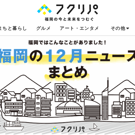
まちと暮らし
グルメ
アート・エンタメ
その他
これからのお
福岡あるある
不動産コラム
連載