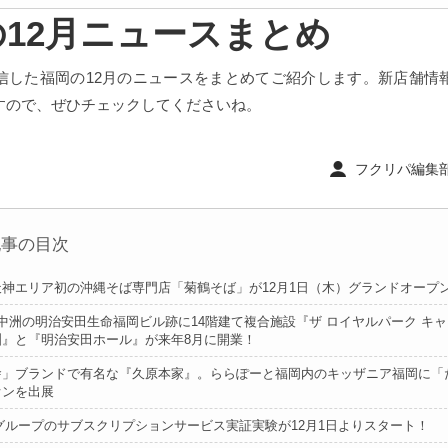
の12月ニュースまとめ
信した福岡の12月のニュースをまとめてご紹介します。新店舗情
すので、ぜひチェックしてくださいね。
フクリパ編集部 ｜
記事の目次
天神エリア初の沖縄そば専門店「菊鶴そば」が12月1日（木）グランドオープ
中洲の明治安田生命福岡ビル跡に14階建て複合施設『ザ ロイヤルパーク キ
洲』と『明治安田ホール』が来年8月に開業！
舎」ブランドで有名な『久原本家』。ららぽーと福岡内のキッザニア福岡に「
オンを出展
グループのサブスクリプションサービス実証実験が12月1日よりスタート！