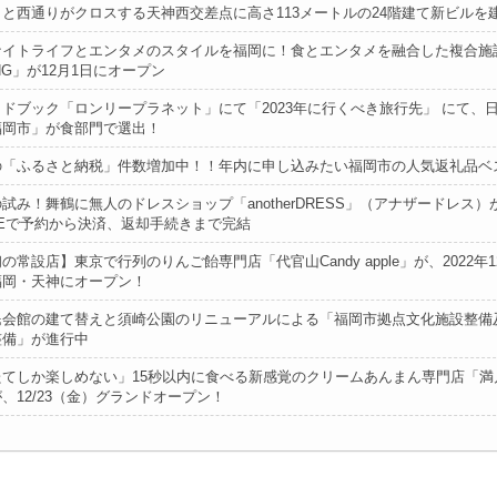
と西通りがクロスする天神西交差点に高さ113メートルの24階建て新ビルを
ナイトライフとエンタメのスタイルを福岡に！食とエンタメを融合した複合施設
DING」が12月1日にオープン
ドブック「ロンリープラネット」にて「2023年に行くべき旅行先」 にて、
福岡市」が食部門で選出！
の「ふるさと納税」件数増加中！！年内に申し込みたい福岡市の人気返礼品ベス
試み！舞鶴に無人のドレスショップ「anotherDRESS」（アナザードレス）
NEで予約から決済、返却手続きまで完結
の常設店】東京で行列のりんご飴専門店「代官⼭Candy apple」が、2022年1
福岡・天神にオープン！
民会館の建て替えと須崎公園のリニューアルによる「福岡市拠点文化施設整備
整備」が進行中
たてしか楽しめない」15秒以内に食べる新感覚のクリームあんまん専門店「満
、12/23（金）グランドオープン！