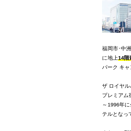
福岡市･中
に地上
14
パーク キャ
ザ ロイヤ
プレミアム
～1996
テルとなっ