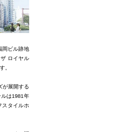
福岡ビル跡地
ザ ロイヤル
ます。
ズが展開する
は1981年
フスタイルホ