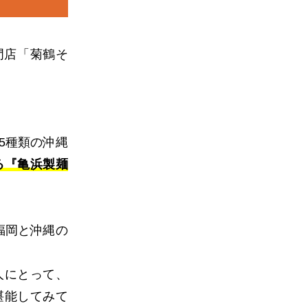
門店「菊鶴そ
5種類の沖縄
る『亀浜製麺
。
福岡と沖縄の
人にとって、
堪能してみて