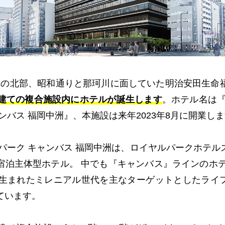
洲の北部、昭和通りと那珂川に面していた明治安田生命
階建ての複合施設内にホテルが誕生します
。ホテル名は『
ンバス 福岡中洲』、本施設は来年2023年8月に開業し
ルパーク キャンバス 福岡中洲は、ロイヤルパークホテル
宿泊主体型ホテル。 中でも『キャンバス』ラインのホテル
年に生まれたミレニアル世代を主なターゲットとしたライ
ています。