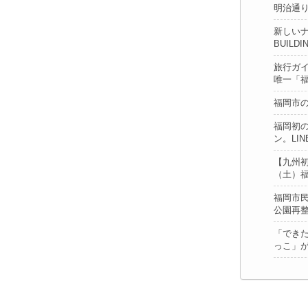
明治通り
新しい
BUIL
旅行ガイ
唯一「
福岡市
福岡初の
ン。LI
【九州初
（土）
福岡市
公園再
「でき
っこ」が