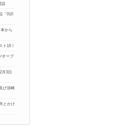
建設
「010
日本から
ト10！
がオープ
2月3日
及び須崎
月とかけ