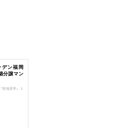
ーデン福岡
築分譲マン
！『現地見学』１