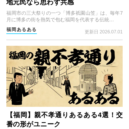
地元民なら思わず共感
福岡市の三大祭りの一つ「博多祇園山笠」は、毎年7
月に博多の街を熱気で包む福岡を代表する伝統…
福岡あるある
更新日 2026.07.01
【福岡】親不孝通りあるある4選！交
番の形がユニーク