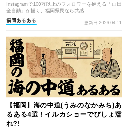
Instagramで100万以上のフォロワーを抱える「山田
全自動」が描く、福岡県民なら共感…
福岡あるある
更新日 2026.04.11
【福岡】海の中道(うみのなかみち)あ
るある4選！イルカショーでびしょ濡
れ?!