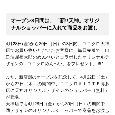
オープン3日間は、「新!!天神」オリジ
ナルショッパーに入れて商品をお渡し
4
月
28
日
(
金
)
から
30
日（日）の
3
日間、ユニクロ天神
店でお買い物いただいたお客様に、毎日先着で、山
口油屋福太郎のめんべいとコラボしたオリジナルデ
ザインの「ユニクロめんべい」をプレゼント。
※1
また、新店舗のオープンを記念して、
4
月
22
日（土）
から
27
日（木）の期間中、ユニクロＫＩＴＴＥ博多
店に天神オリジナルデザインのショッパー（無料）
が登場。
天神店でも
4
月
28
日（金）から
30
日（日）の期間中、
同デザインのオリジナルショッパーで商品をお渡し