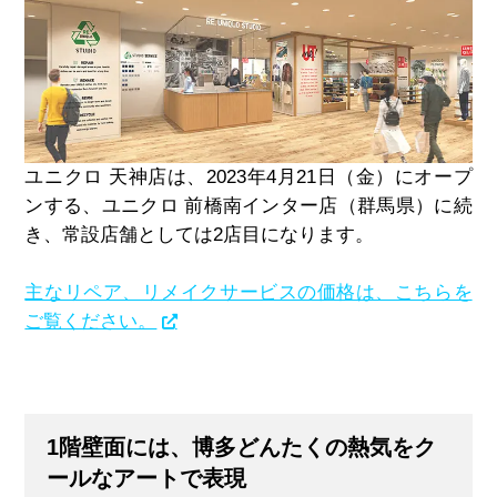
ユニクロ 天神店は、
2023
年
4
月
21
日（金）にオープ
ンする、ユニクロ 前橋南インター店（群馬県）に続
き、常設店舗としては
2
店目になります。
主なリペア、リメイクサービスの価格は、こちらを
ご覧ください。
1階壁面には、博多どんたくの熱気をク
ールなアートで表現