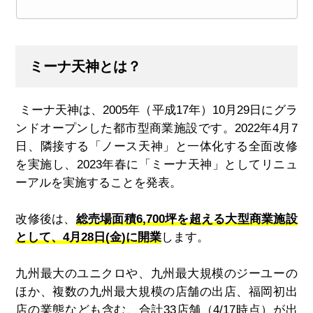
ミーナ天神とは？
ミーナ天神は、
2005
年（平成
17
年）
10
月
29
日にグラ
ンドオープンした都市型商業施設です。
2022
年
4
月
7
日、隣接する「ノース天神」と一体化する全面改修
を実施し、
2023
年春に「ミーナ天神」としてリニュ
ーアルを実施することを発表。
改修後は、
総売場面積
6,700
坪を超える大型商業施設
として、
4
月
28
日
(
金
)
に開業
します。
九州最大のユニクロや、九州最大規模のジーユーの
ほか、複数の九州最大規模の店舗の出店、福岡初出
店の業態なども含む、合計
33店舗（4/17時点）
が出