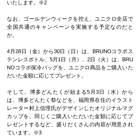
いたします。
※2
なお、ゴールデンウィークを控え、ユニクロ全店で
全国共通のキャンペーンを実施する予定なのだと
か。
4
月
28
日（金）から
30
日（日）は、
BRUNO
コラボス
テンレスボトル、
5
月
1
日（月）、
2
日（火）は、
BRU
NO
コラボ保冷バッグを、ユニクロ商品をご購入いた
だいた金額に応じてプレゼント。
そして、博多どんたくが始まる
5
月
3
日（水）から
は、博多どんたく祭などを、福岡県在住のイラスト
レーター村上信理氏がデザインしたオリジナルマグ
カップを、同じくご購入いただいた金額に応じてプ
レゼントするなど、盛りだくさんの内容が用意され
ています。
※3