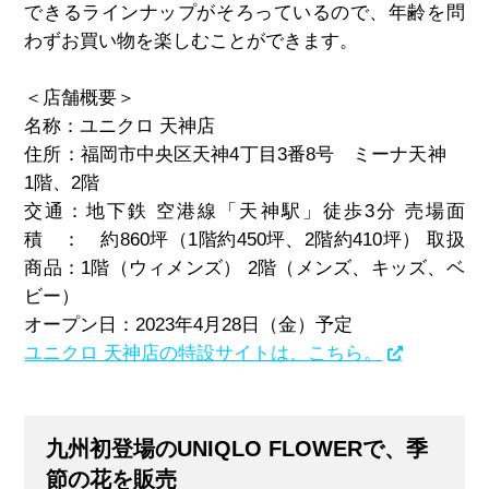
できるラインナップがそろっているので、年齢を問
わずお買い物を楽しむことができます。
＜店舗概要＞
名称：ユニクロ 天神店
住所：福岡市中央区天神
4
丁目
3
番
8
号 ミーナ天神
1
階、
2
階
交通：地下鉄 空港線「天神駅」徒歩
3
分 売場面
積 ： 約
860
坪（
1
階約
450
坪、
2
階約
410
坪） 取扱
商品：
1
階（ウィメンズ）
2
階（メンズ、キッズ、ベ
ビー）
オープン日：
2023
年
4
月
28
日（金）予定
ユニクロ 天神店の特設サイトは、こちら。
九州初登場のUNIQLO FLOWERで、季
節の花を販売