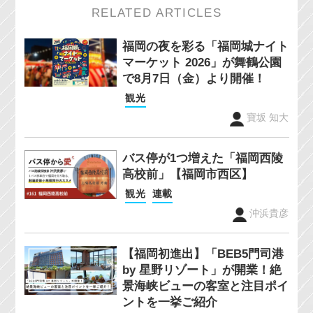
RELATED ARTICLES
福岡の夜を彩る「福岡城ナイト
マーケット 2026」が舞鶴公園
で8月7日（金）より開催！
観光
寶坂 知大
バス停が1つ増えた「福岡西陵
高校前」【福岡市西区】
観光
連載
沖浜貴彦
【福岡初進出】「BEB5門司港
by 星野リゾート」が開業！絶
景海峡ビューの客室と注目ポイ
ントを一挙ご紹介