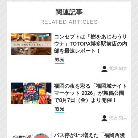
関連記事
RELATED ARTICLES
コンセプトは「樹をあじわうサ
ウナ」TOTOPA博多駅前店の内
部を最速レポート！
観光
寶坂 知大
福岡の夜を彩る「福岡城ナイト
マーケット 2026」が舞鶴公園
で8月7日（金）より開催！
観光
寶坂 知大
バス停が1つ増えた「福岡西陵