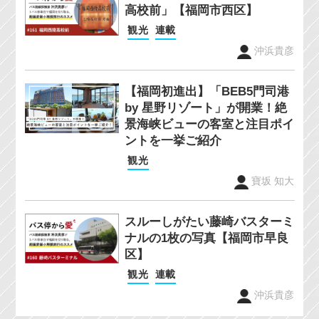
高校前」【福岡市西区】
観光
連載
沖浜貴彦
【福岡初進出】「BEB5門司港
by 星野リゾート」が開業！絶
景海峡ビューの客室と注目ポイ
ントを一挙ご紹介
観光
寶坂 知大
スルーしがたい藤崎バスターミ
ナルの1枚の写真【福岡市早良
区】
観光
連載
沖浜貴彦