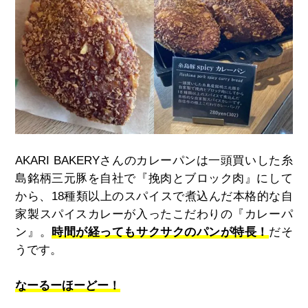
AKARI BAKERY
さんのカレーパンは一頭買いした糸
島銘柄三元豚を自社で『挽肉とブロック肉』にして
から、
18
種類以上のスパイスで煮込んだ本格的な自
家製スパイスカレーが入ったこだわりの『カレーパ
ン』。
時間が経ってもサクサクのパンが特長！
だそ
うです。
なーるーほーどー！