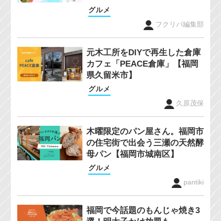
グルメ
フクリパ編集部
元木工所をDIYで再生した倉庫
カフェ「PEACE倉庫」【福岡
県久留米市】
グルメ
久原茂保
木曜限定のパン屋さん。福岡市
の住宅街で出会う三瀬の天然酵
母パン【福岡市城南区】
グルメ
pantiki
福岡で今話題のもんじゃ焼き3