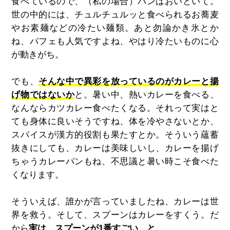
食べているので、（私の場合）パンはおいといて。
世の中的には、チュルチュルッと食べられるお蕎麦
やお素麺などの冷たい麺類。あと勿論かき氷とか
ね、パフェも人気ですよね、やはり冷たいものに心
が動きがち。
でも、
そんな中で異彩を放っているのがカレーと揚
げ物ではないか
と。暑い中、熱いカレーを食べる、
なんならカツカレー食べたくなる。それって実はと
ても身体に良いそうですね、体を冷やさないとか、
スパイスが漢方的役割も果たすとか。そういう蘊蓄
抜きにしても、カレーは美味しいし、カレーを揚げ
ちゃうカレーパンもね、不思議と暑い時こそ食べた
くなります。
そういえば、誰かが言っていましたね、カレーは世
界を救う。そして、スプーンはカレーをすくう。だ
から
実は、スプーンが1番すごい、と、、、