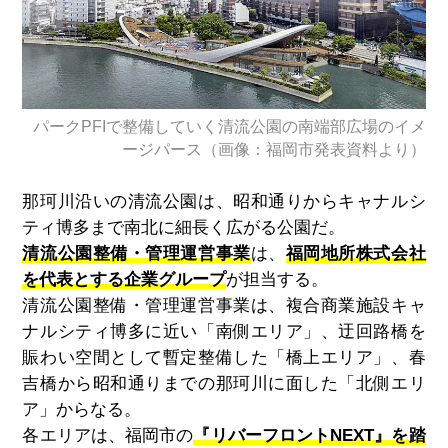
パークPFIで整備していく清流公園の南端部広場のイメ
ージパース（画像：福岡市発表資料より）
那珂川沿いの清流公園は、昭和通りからキャナルシ
ティ博多まで南北に細長く広がる公園だ。
清流公園整備・管理運営事業
は、
福岡地所株式会社
を代表とする企業グループ
が担当する。
清流公園整備・管理運営事業は、複合商業施設キャ
ナルシティ博多に近い「南側エリア」、迂回路橋を
賑わい空間として暫定整備した「橋上エリア」、春
吉橋から昭和通りまでの那珂川に面した「北側エリ
ア」からなる。
各エリアは、福岡市の
『リバーフロントNEXT』を踏