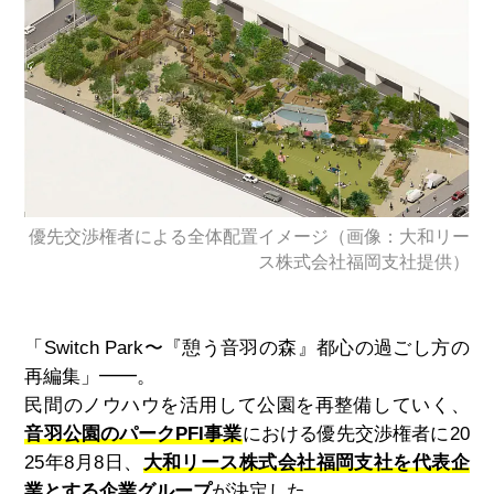
優先交渉権者による全体配置イメージ（画像：大和リー
ス株式会社福岡支社提供）
「
Switch Park
〜『憩う音羽の森』都心の過ごし方の
再編集」
━━
。
民間のノウハウを活用して公園を再整備していく、
音羽公園のパークPFI事業
における優先交渉権者に
20
25
年
8
月
8
日、
大和リース株式会社福岡支社を代表企
業とする企業グループ
が決定した。