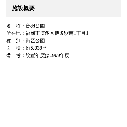
施設概要
名 称：音羽公園
所在地：福岡市博多区博多駅南1丁目1
種 別：街区公園
面 積：約5,338㎡
備 考：設置年度は
1969
年度