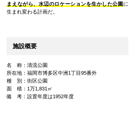
まえながら、水辺のロケーションを生かした公園
に
生まれ変わる計画だ。
施設概要
名 称：清流公園
所在地：福岡市博多区中洲1丁目
95
番外
種 別：街区公園
面 積：
1
万
1,831
㎡
備 考：設置年度は
1952
年度