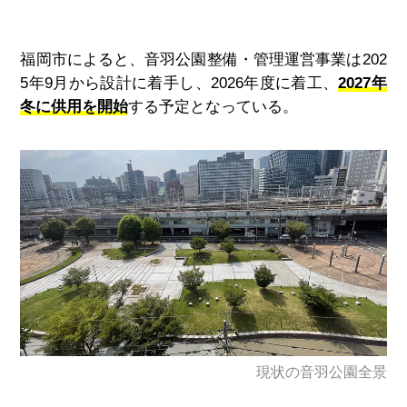
福岡市によると、音羽公園整備・管理運営事業は
202
5
年
9
月から設計に着手し、
2026
年度に着工、
2027年
冬に供用を開始
する予定となっている。
現状の音羽公園全景