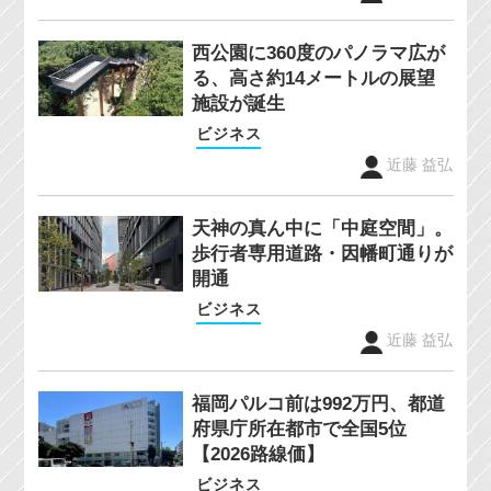
西公園に360度のパノラマ広が
る、高さ約14メートルの展望
施設が誕生
ビジネス
近藤 益弘
天神の真ん中に「中庭空間」。
歩行者専用道路・因幡町通りが
開通
ビジネス
近藤 益弘
福岡パルコ前は992万円、都道
府県庁所在都市で全国5位
【2026路線価】
ビジネス