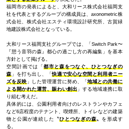
福岡市の発表によると、大和リース株式会社福岡支
社を代表とするグループの構成員は、
axonometric
株
式会社、株式会社エスティ環境設計研究所、古賀緑
地建設株式会社となっている。
大和リース福岡支社グループでは、「
Switch Park
〜
『憩う音羽の森』都心の過ごし方の再編集」を基本
方針として掲げる。
空間計画では「
都市と森をつなぐ、ひとつなぎの
森
」を打ち出し、「
快適で安心な空間と利用者ニー
ズを反映
」した管理運営に努め、「
地域との共働に
よる開かれた運営、賑わい創出
」する地域連携に取
り組む考えだ。
具体的には、公園利用者向けのレストランやカフェ
など
6
店程度のテナント、喫煙所、トイレなどの建築
物と公園が連続した〝
ひとつなぎの森
〟を形成す
る。