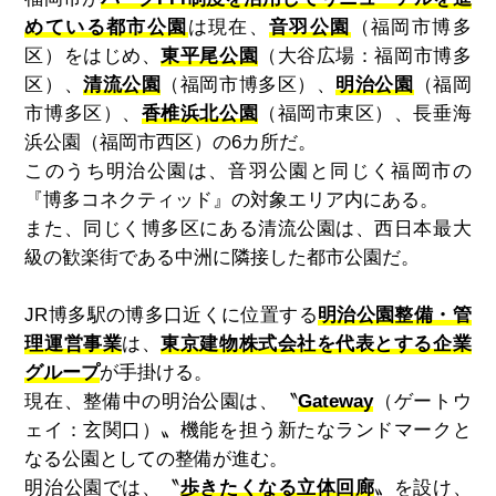
めている都市公園
は現在、
音羽公園
（福岡市博多
区）をはじめ、
東平尾公園
（大谷広場：福岡市博多
区）、
清流公園
（福岡市博多区）、
明治公園
（福岡
市博多区）、
香椎浜北公園
（福岡市東区）、長垂海
浜公園（福岡市西区）の
6
カ所だ。
このうち明治公園は、音羽公園と同じく福岡市の
『博多コネクティッド』の対象エリア内にある。
また、同じく博多区にある清流公園は、西日本最大
級の歓楽街である中洲に隣接した都市公園だ。
JR
博多駅の博多口近くに位置する
明治公園整備・管
理運営事業
は、
東京建物株式会社を代表とする企業
グループ
が手掛ける。
現在、整備中の明治公園は、〝
Gateway
（ゲートウ
ェイ：玄関口）〟機能を担う新たなランドマークと
なる公園としての整備が進む。
明治公園では、〝
歩きたくなる立体回廊
〟を設け、