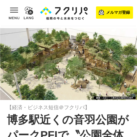
toggle navigation
メルマガ登録
【経済・ビジネス短信＠フクリパ】
博多駅近くの音羽公園が
パークPFIで〝公園全体