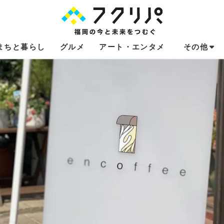
まちと暮らし
グルメ
アート・エンタメ
その他
これからのお
福岡あるある
不動産コラム
連載