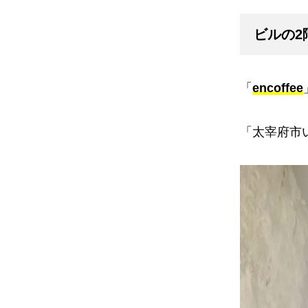
ビルの2
「
encoffee
「太宰府市