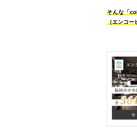
そんな「co
（エンコー