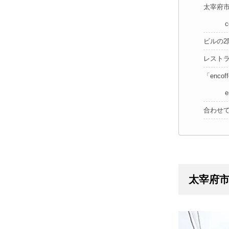
太宰府市
ビルの
レスト
「enc
合わせ
太宰府市