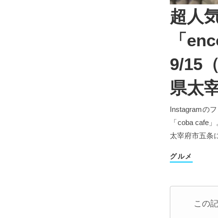
超人気
「en
9/1
県太
Instagr
「coba caf
太宰府市五条
グルメ
この