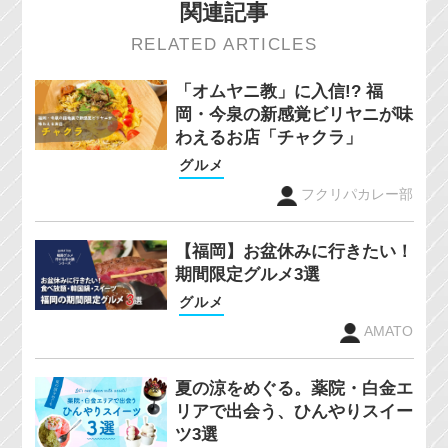
関連記事
RELATED ARTICLES
「オムヤニ教」に入信!? 福
岡・今泉の新感覚ビリヤニが味
わえるお店「チャクラ」
グルメ
フクリパカレー部
【福岡】お盆休みに行きたい！
期間限定グルメ3選
グルメ
AMATO
夏の涼をめぐる。薬院・白金エ
リアで出会う、ひんやりスイー
ツ3選