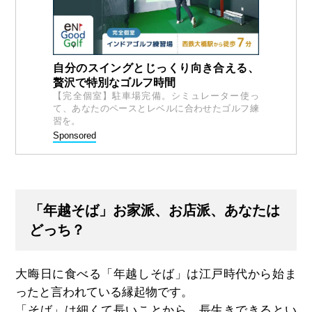
自分のスイングとじっくり向き合える、
贅沢で特別なゴルフ時間
【完全個室】駐車場完備。シミュレーター使っ
て、あなたのペースとレベルに合わせたゴルフ練
習を。
Sponsored
「年越そば」お家派、お店派、あなたは
どっち？
大晦日に食べる「年越しそば」は江戸時代から始ま
ったと言われている縁起物です。
「そば」は細くて長いことから、長生きできるとい