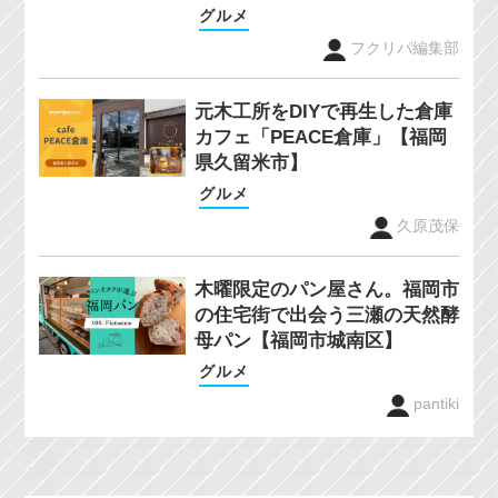
グルメ
フクリパ編集部
元木工所をDIYで再生した倉庫
カフェ「PEACE倉庫」【福岡
県久留米市】
グルメ
久原茂保
木曜限定のパン屋さん。福岡市
の住宅街で出会う三瀬の天然酵
母パン【福岡市城南区】
グルメ
pantiki