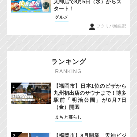
天神店で8月5日（水）からス
タート！
グルメ
フクリパ編集部
ランキング
RANKING
【福岡市】日本1位のピザから
九州初出店のサウナまで！博多
駅前「明治公園」が8月7日
（金）開園
まちと暮らし
【福岡市】8月開業「天神ビジ