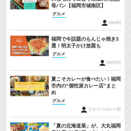
母パン【福岡市城南区】
グルメ
pantiki
福岡で今話題のもんじゃ焼き3
選！明太子かけ放題も
グルメ
AMATO
夏こそカレーが食べたい！福岡
市内の“個性派カレー店”まと
め
グルメ
フクリパカレー部
「夏の北海道展」が、大丸福岡