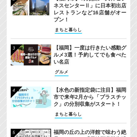
ネスセンターⅡ」に日本初出店
レストランなど16店舗がオー
プン！
まちと暮らし
【福岡】一度は行きたい感動グ
ルメ3選！予約してでも食べた
い名店
グルメ
【水色の新指定袋に注目】福岡
市で来年2月から「プラスチッ
ク」の分別収集がスタート！
まちと暮らし
福岡の丘の上の洋館で味わう絶