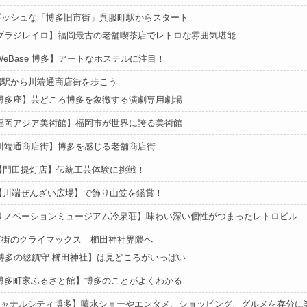
ギッシュな「博多旧市街」呉服町駅からスタート
ブラジレイロ】福岡最古の老舗喫茶店でレトロな雰囲気堪能
WeBase 博多】アートなホステルに注目！
端駅から川端通商店街を歩こう
博多座】芸どころ博多を象徴する演劇専用劇場
福岡アジア美術館】福岡市が世界に誇る美術館
川端通商店街】博多を感じる老舗商店街
1【門田提灯店】伝統工芸体験に挑戦！
2【川端ぜんざい広場】で飾り山笠を鑑賞！
リノベーションミュージアム冷泉荘】味わい深い個性がつまったレトロビル
市街のクライマックス 櫛田神社界隈へ
博多の総鎮守 櫛田神社】は見どころがいっぱい
博多町家ふるさと館】博多のことがよくわかる
キャナルシティ博多】噴水ショーやエンタメ、ショッピング、グルメを存分に