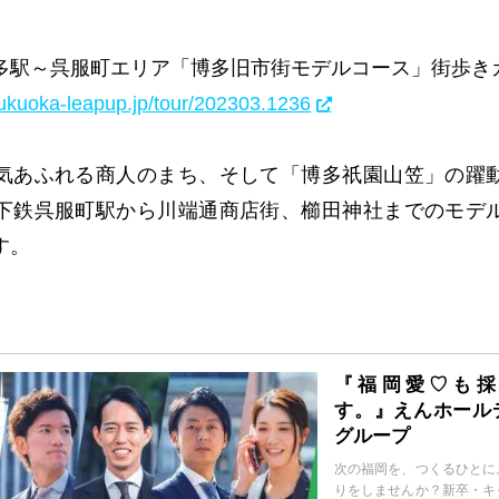
多駅～呉服町エリア「博多旧市街モデルコース」街歩き
ukuoka-leapup.jp/tour/202303.1236
気あふれる商人のまち、そして「博多祇園山笠」の躍
下鉄呉服町駅から川端通商店街、櫛田神社までのモデ
す。
『福岡愛♡も採
す。』えんホール
グループ
次の福岡を、つくるひとに
りをしませんか？新卒・キ