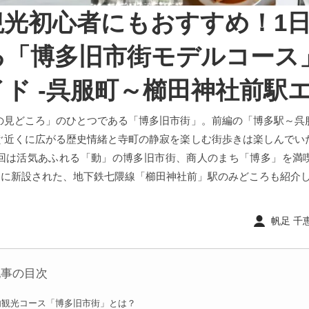
観光初心者にもおすすめ！1
る「博多旧市街モデルコース
ド -呉服町～櫛田神社前駅エ
の見どころ」のひとつである「博多旧市街」。前編の「博多駅～呉
ぐ近くに広がる歴史情緒と寺町の静寂を楽しむ街歩きは楽しんでい
回は活気あふれる「動」の博多旧市街、商人のまち「博多」を満
年3月に新設された、地下鉄七隈線「櫛田神社前」駅のみどころも紹介
帆足 千恵 
記事の目次
内観光コース「博多旧市街」とは？