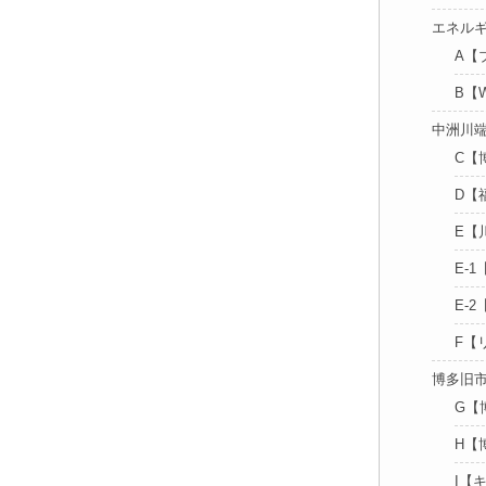
エネル
A【
B【
中洲川
C【
D【
E【
E-
E-
F【
博多旧
G【
H【
I【