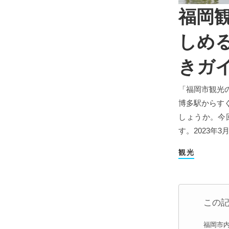
福岡
しめ
きガイ
「福岡市観光
博多駅からす
しょうか。今
す。2023
観光
この
福岡市