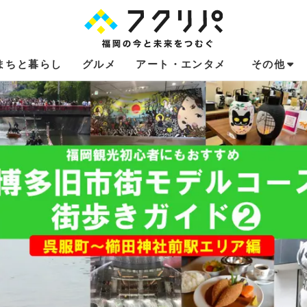
まちと暮らし
グルメ
アート・エンタメ
その他
これからのお
福岡あるある
不動産コラム
連載