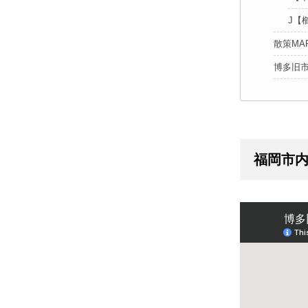
J【
散策M
博多旧
福岡市