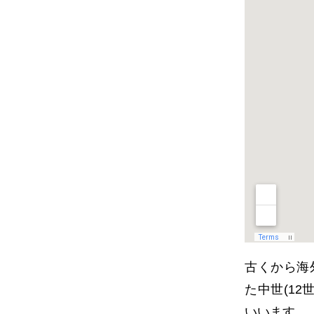
古くから海
た中世
(12
いいます。