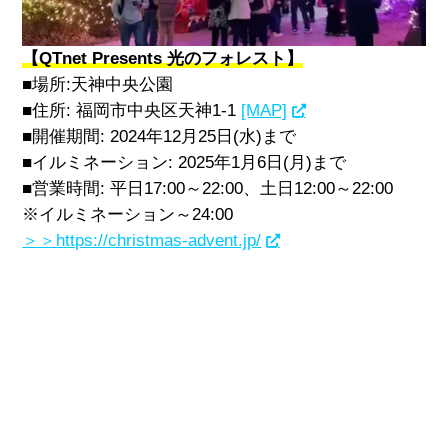
【QTnet Presents 光のフォレスト】
■場所
:
天神中央公園
■住所
:
福岡市中央区天神
1-1
[MAP]
■開催期間
: 2024
年
12
月
25
日
(
水
)
まで
■イルミネーション
: 2025
年
1
月
6
日
(
月
)
まで
■営業時間
:
平日
17:00
～
22:00
、土日
12:00
～
22:00
※イルミネーション～
24:00
＞＞
https://christmas-advent.jp/