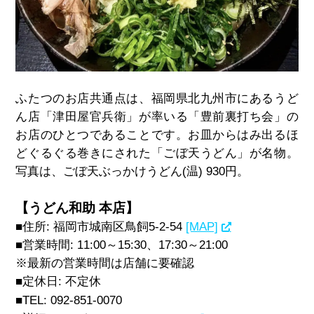
ふたつのお店共通点は、福岡県北九州市にあるうど
ん店「津田屋官兵衛」が率いる「豊前裏打ち会」の
お店のひとつであることです。
お皿からはみ出るほ
どぐるぐる巻きにされた「ごぼ天うどん」が名物。
写真は、
ごぼ天ぶっかけうどん(温) 930円。
【うどん和助 本店】
■住所: 福岡市城南区鳥飼5-2-54
[MAP]
■営業時間: 11:00～15:30、17:30～21:00
※最新の営業時間は店舗に要確認
■定休日: 不定休
■TEL:
092-851-0070