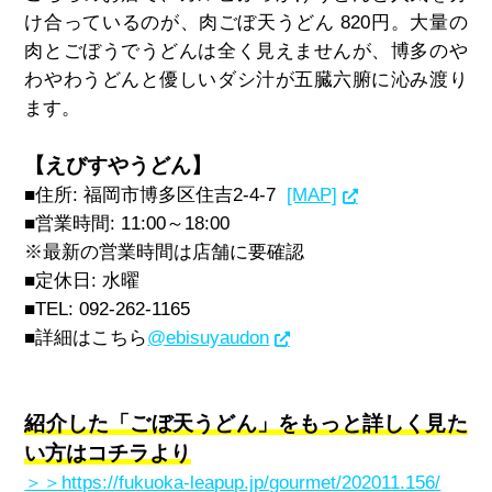
け合っているのが、肉ごぼ天うどん 820円。大量の
肉とごぼうでうどんは全く見えませんが、博多のや
わやわうどんと優しいダシ汁が五臓六腑に沁み渡り
ます。
【えびすやうどん】
■住所: 福岡市博多区住吉2-4-7
[MAP]
■営業時間: 11:00～18:00
※最新の営業時間は店舗に要確認
■定休日: 水曜
■TEL: 092-262-1165
■詳細はこちら
@ebisuyaudon
紹介した「ごぼ天うどん」をもっと詳しく見た
い方はコチラより
＞＞https://fukuoka-leapup.jp/gourmet/202011.156/