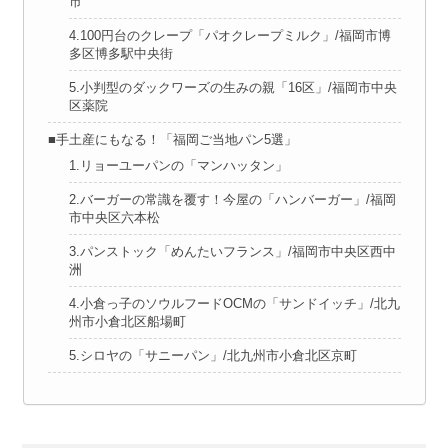
市
4.100円台のクレープ「パオクレープミルク」/福岡市博
多区博多駅中央街
5.小判型のダックワーズの生みの親「16区」/福岡市中央
区薬院
■手土産にもなる！「福岡ご当地パン5選」
1.リョーユーパンの「マンハッタン」
2.バーガーの常識を覆す！今屋の「ハンバーガー」/福岡
市中央区六本松
3.パンストック「めんたいフランス」/福岡市中央区西中
洲
4.小倉っ子のソウルフードOCMの「サンドイッチ」/北九
州市小倉北区船場町
5.シロヤの「サニーパン」/北九州市小倉北区京町