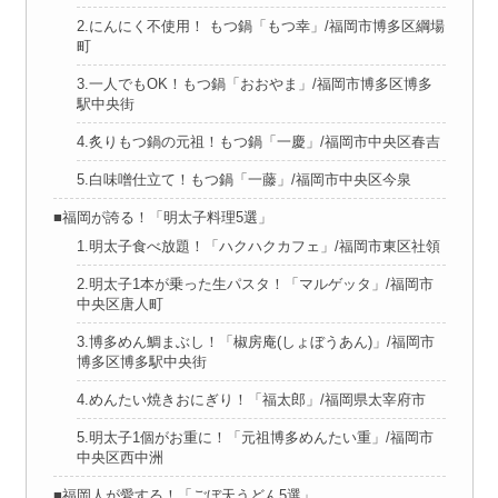
2.にんにく不使用！ もつ鍋「もつ幸」/福岡市博多区綱場
町
3.一人でもOK！もつ鍋「おおやま」/福岡市博多区博多
駅中央街
4.炙りもつ鍋の元祖！もつ鍋「一慶」/福岡市中央区春吉
5.白味噌仕立て！もつ鍋「一藤」/福岡市中央区今泉
■福岡が誇る！「明太子料理5選」
1.明太子食べ放題！「ハクハクカフェ」/福岡市東区社領
2.明太子1本が乗った生パスタ！「マルゲッタ」/福岡市
中央区唐人町
3.博多めん鯛まぶし！「椒房庵(しょぼうあん)」/福岡市
博多区博多駅中央街
4.めんたい焼きおにぎり！「福太郎」/福岡県太宰府市
5.明太子1個がお重に！「元祖博多めんたい重」/福岡市
中央区西中洲
■福岡人が愛する！「ごぼ天うどん5選」