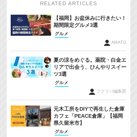
RELATED ARTICLES
【福岡】お盆休みに行きたい！
期間限定グルメ3選
グルメ
AMATO
夏の涼をめぐる。薬院・白金エ
リアで出会う、ひんやりスイー
ツ3選
グルメ
フクリパ編集部
元木工所をDIYで再生した倉庫
カフェ「PEACE倉庫」【福岡
県久留米市】
グルメ