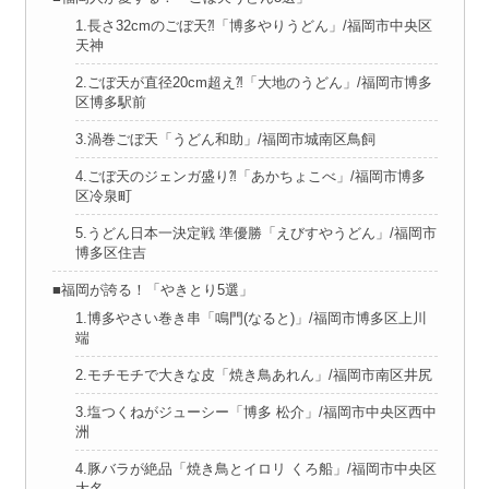
1.長さ32cmのごぼ天⁈「博多やりうどん」/福岡市中央区
天神
2.ごぼ天が直径20cm超え⁈「大地のうどん」/福岡市博多
区博多駅前
3.渦巻ごぼ天「うどん和助」/福岡市城南区鳥飼
4.ごぼ天のジェンガ盛り⁈「あかちょこべ」/福岡市博多
区冷泉町
5.うどん日本一決定戦 準優勝「えびすやうどん」/福岡市
博多区住吉
■福岡が誇る！「やきとり5選」
1.博多やさい巻き串「鳴門(なると)」/福岡市博多区上川
端
2.モチモチで大きな皮「焼き鳥あれん」/福岡市南区井尻
3.塩つくねがジューシー「博多 松介」/福岡市中央区西中
洲
4.豚バラが絶品「焼き鳥とイロリ くろ船」/福岡市中央区
大名