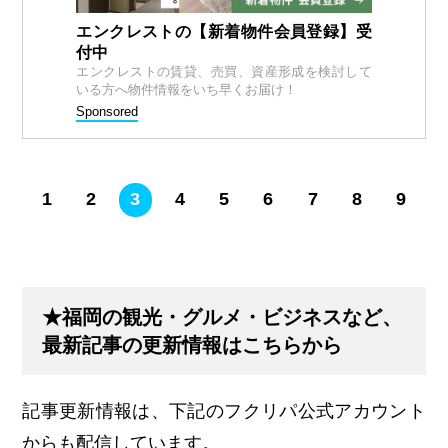
エンクレストの【新着物件会員登録】受
付中
エンクレストの賃貸、売買、資産形成を検討して
いる方へ物件情報をいち早くお届け！
Sponsored
1
2
3
4
5
6
7
8
9
★福岡の観光・グルメ・ビジネスなど、
最新記事の更新情報はこちらから
記事更新情報は、下記のフクリパ公式アカウント
からも配信しています。