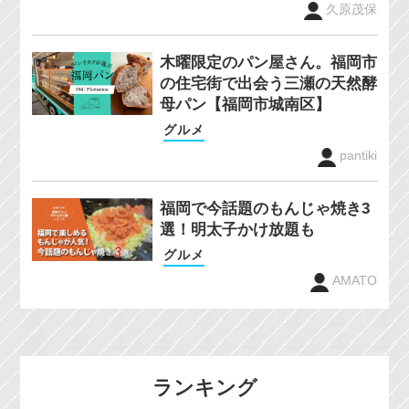
久原茂保
木曜限定のパン屋さん。福岡市
の住宅街で出会う三瀬の天然酵
母パン【福岡市城南区】
グルメ
pantiki
福岡で今話題のもんじゃ焼き3
選！明太子かけ放題も
グルメ
AMATO
ランキング