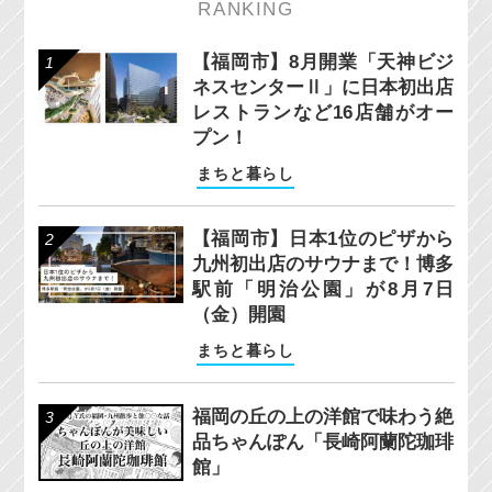
RANKING
【福岡市】8月開業「天神ビジ
ネスセンターⅡ」に日本初出店
レストランなど16店舗がオー
プン！
まちと暮らし
【福岡市】日本1位のピザから
九州初出店のサウナまで！博多
駅前「明治公園」が8月7日
（金）開園
まちと暮らし
福岡の丘の上の洋館で味わう絶
品ちゃんぽん「長崎阿蘭陀珈琲
館」