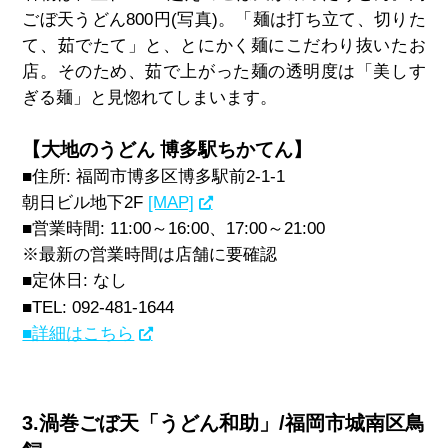
ごぼ天うどん800円(写真)。
「麺は打ち立て、切りた
て、茹でたて」と、とにかく麺にこだわり抜いたお
店。そのため、茹で上がった麺の透明度は「美しす
ぎる麺」と見惚れてしまいます。
【大地のうどん 博多駅ちかてん】
■住所: 福岡市博多区博多駅前2-1-1
朝日ビル地下2F
[MAP]
■営業時間:
11:00～16:00、17:00～21:00
※最新の営業時間は店舗に要確認
■定休日: なし
■TEL:
092-481-1644
■詳細はこちら
3.渦巻ごぼ天「うどん和助」/福岡市城南区鳥