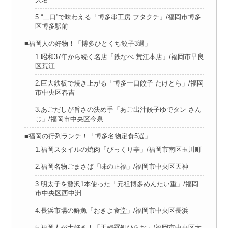
5.“二口”で味わえる「博多串工房 フタクチ」/福岡市博多
区博多駅前
■福岡人の好物！「博多ひとくち餃子3選」
1.昭和37年から続く名店「鉄なべ 荒江本店」/福岡市早良
区荒江
2.巨大鉄板で焼き上がる「博多一口餃子 たけとら」/福岡
市中央区春吉
3.あごだしが旨さの決め手「あご出汁餃子ゆでタン さん
じ」/福岡市中央区今泉
■福岡の行列ランチ！「博多名物定食5選」
1.福岡スタイルの焼肉「びっくり亭」/福岡市南区玉川町
2.福岡名物ごまさば「味の正福」/福岡市中央区天神
3.明太子を贅沢1本使った「元祖博多めんたい重」/福岡
市中央区西中洲
4.長浜市場の鮮魚「おきよ食堂」/福岡市中央区長浜
5.福岡人が大好き！「天婦羅処ひらお」/福岡市中央区大