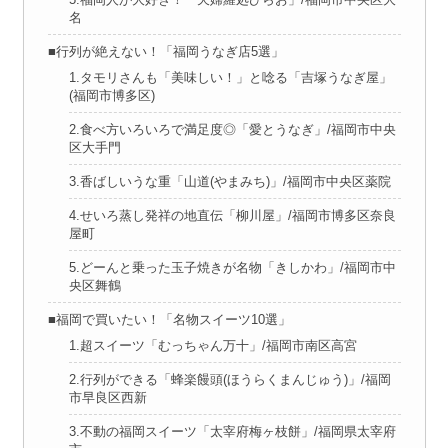
名
■行列が絶えない！「福岡うなぎ店5選」
1.タモリさんも「美味しい！」と唸る「吉塚うなぎ屋」
(福岡市博多区)
2.食べ方いろいろで満足度◎「愛とうなぎ」/福岡市中央
区大手門
3.香ばしいうな重「山道(やまみち)」/福岡市中央区薬院
4.せいろ蒸し発祥の地直伝「柳川屋」/福岡市博多区奈良
屋町
5.どーんと乗った玉子焼きが名物「きしかわ」/福岡市中
央区舞鶴
■福岡で買いたい！「名物スイーツ10選」
1.超スイーツ「むっちゃん万十」/福岡市南区高宮
2.行列ができる「蜂楽饅頭(ほうらくまんじゅう)」/福岡
市早良区西新
3.不動の福岡スイーツ「太宰府梅ヶ枝餅」/福岡県太宰府