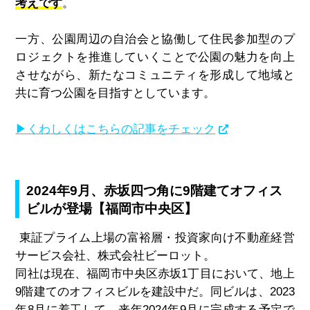
考えです
。
一方、公園周辺の自治会と協働して住民参加型のプ
ロジェクトを推進していくことで公園の魅力を向上
させながら、新たなコミュニティを形成して地域と
共に育つ公園を目指すとしています。
▶くわしくはこちらの記事をチェック
2024年9月、赤坂四つ角に9階建てオフィス
ビルが登場【福岡市中央区】
東証プライム上場の富裕層・投資家向け不動産経営
サービス会社、株式会社ビーロット。
同社は現在、福岡市中央区赤坂
1
丁目において、地上
9
階建てのオフィスビルを建設中だ。同ビルは、
2023
年
8
月に着工して、来年
2024
年
9
月に完成する予定で