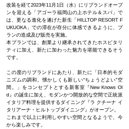
改装を経て
2023
年
11
月
1
日（水）にリブランドオープ
ンを迎える「アゴーラ福岡山の上ホテル＆スパ」で
は、更なる進化を遂げた新生「
HILLTOP RESORT F
UKUOKA
」での滞在が存分に体感できるように、プ
ランの造成及び販売を実施。
本プランでは、創業より継承されてきたホスピタリ
ティに加え、新たに加わった魅力を堪能できるそう
です。
この度のリブランドにあたり、新たに「日本的モダ
ニズムの調和。懐かしくも新しい“ちょうどよい”空
間。」をコンセプトとする新客室『New Knows Ol
d』の誕生に加え、モダンかつ開放的な空間で正統派
イタリア料理を提供するダイニング『ラ クチーナ イ
タリアーナ・ヒルトップダイニング』がオープン。
これまで以上に利用しやすい空間となるようで、今
から楽しみです。