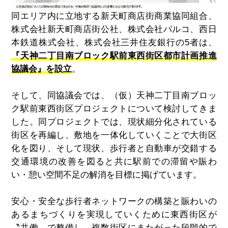
同エリア内に立地する新天町商店街商業協同組合、
株式会社新天町商店街公社、株式会社パルコ、西日
本鉄道株式会社、株式会社三井住友銀行の
5
者は、
『天神二丁目南ブロック駅前東西街区都市計画推進
協議会』を設立
。
そして、同協議会では、（仮）天神二丁目南ブロッ
ク駅前東西街区プロジェクトについて検討してきま
した。同プロジェクトでは、現状細分化されている
街区を再編し、敷地を一体化していくことで大街区
化を図り、そして現状、歩行者と自動車が交錯する
交通環境の改善を図ると共に駅前での滞留や賑わ
い・憩い空間不足の解消を目標に掲げています。
安心・安全な歩行者ネットワークの構築と賑わいの
あるまちづくりを実現していくために東西街区が
〝共働〟で整備し、複数街区にまたがった段階的で