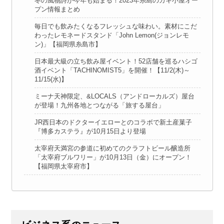
冬の風物詩が今年も始まる！2023年糸島のカキ小屋オー
プン情報まとめ
毎日でも飲みたくなるフレッシュな味わい。素材にこだ
わったレモネードスタンド「John Lemon(ジョンレモ
ン)」【福岡県糸島市】
日本最大級の立ち飲み屋イベント！52店舗を巡るハシゴ
酒イベント「TACHINOMIST5」を開催！【11/2(木)～
11/15(水)】
ミーナ天神限定、&LOCALS（アンドローカルズ）屋台
が登場！九州各地とつながる「旅する屋台」
JR西日本のドクターイエローとのコラボで新土産菓子
『博多カステラ』が10月15日より登場
太宰府天満宮の参道に初めてのクラフトビール醸造所
「太宰府ブルワリー」が10月13日（金）にオープン！
【福岡県太宰府市】