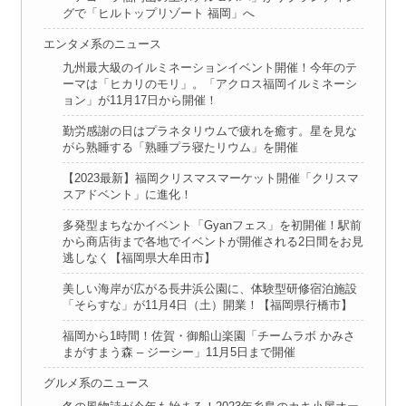
グで「ヒルトップリゾート 福岡」へ
エンタメ系のニュース
九州最大級のイルミネーションイベント開催！今年のテ
ーマは「ヒカリのモリ」。「アクロス福岡イルミネーシ
ョン」が11月17日から開催！
勤労感謝の日はプラネタリウムで疲れを癒す。星を見な
がら熟睡する「熟睡プラ寝たリウム」を開催
【2023最新】福岡クリスマスマーケット開催「クリスマ
スアドベント」に進化！
多発型まちなかイベント「Gyanフェス」を初開催！駅前
から商店街まで各地でイベントが開催される2日間をお見
逃しなく【福岡県大牟田市】
美しい海岸が広がる長井浜公園に、体験型研修宿泊施設
「そらすな」が11月4日（土）開業！【福岡県行橋市】
福岡から1時間！佐賀・御船山楽園「チームラボ かみさ
まがすまう森 – ジーシー」11月5日まで開催
グルメ系のニュース