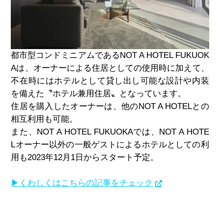
都市型コンドミニアムである
NOT A HOTEL FUKUOK
A
は、オーナーによる住居としての使用時に加えて、
不在時にはホテルとして貸し出し可能な設計や内装
を備えた〝ホテル兼用住居〟となっています。
住居を購入したオーナーは、他の
NOT A HOTEL
との
相互利用も可能。
また、
NOT A HOTEL FUKUOKA
では、
NOT A HOTE
L
オーナー以外の一般ゲストによるホテルとしての利
用も
2023
年
12
月
1
日からスタート予定。
▶くわしくはこちらの記事をチェック