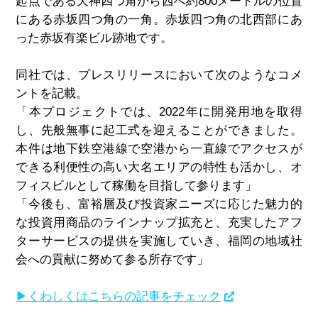
起点である天神四つ角から西へ約
800
メートルの位置
にある赤坂四つ角の一角。赤坂四つ角の北西部にあ
った赤坂有楽ビル跡地です。
同社では、プレスリリースにおいて次のようなコメ
ントを記載。
「本プロジェクトでは、
2022
年に開発用地を取得
し、先般無事に起工式を迎えることができました。
本件は地下鉄空港線で空港から一直線でアクセスが
できる利便性の高い大名エリアの特性も活かし、オ
フィスビルとして稼働を目指して参ります」
「今後も、富裕層及び投資家ニーズに応じた魅力的
な投資用商品のラインナップ拡充と、充実したアフ
ターサービスの提供を実施していき、福岡の地域社
会への貢献に努めて参る所存です」
▶くわしくはこちらの記事をチェック