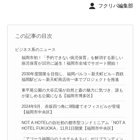
フクリパ編集部
この記事の目次
ビジネス系のニュース
福岡市初！「予約できない病児保育」を解消する新しい
病児保育が10月に誕生！福岡市全域でサポート開始！
2030年度開業を目指し、福岡パルコ～新天町ビル～西鉄
福岡駅ビル～新天町商店街一体でプロジェクトを推進
東平尾公園の大谷広場が自然と森の魅力に気づき、誰も
が楽しめる公園になる【福岡市博多区】
2024年9月、赤坂四つ角に9階建てオフィスビルが登場
【福岡市中央区】
NOT A HOTELの自社初の都市型コンドミニアム「NOT A
HOTEL FUKUOKA」11月1日開業【福岡市中央区】
「アゴーラ福岡山の上ホテル＆スパ」がリブランディン