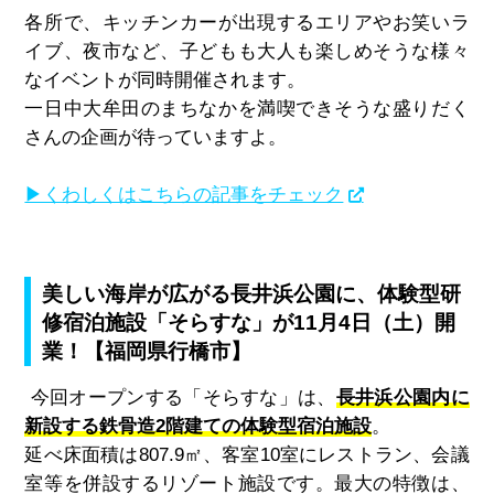
各所で、キッチンカーが出現するエリアやお笑いラ
イブ、夜市など、子どもも大人も楽しめそうな様々
なイベントが同時開催されます。
一日中大牟田のまちなかを満喫できそうな盛りだく
さんの企画が待っていますよ。
▶くわしくはこちらの記事をチェック
美しい海岸が広がる長井浜公園に、体験型研
修宿泊施設「そらすな」が11月4日（土）開
業！【福岡県行橋市】
今回オープンする「そらすな」は、
長井浜公園内に
新設する鉄骨造2階建ての体験型宿泊施設
。
延べ床面積は
807.9
㎡、客室
10
室にレストラン、会議
室等を併設するリゾート施設です。最大の特徴は、