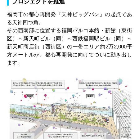
プロジェクトを推進
福岡市の都心再開発『天神ビッグバン』の起点であ
る天神四つ角。
その西南部に位置する福岡パルコ本館・新館（東街
区）～新天町ビル（同）～西鉄福岡駅ビル（同）～
新天町商店街（西街区）の一帯エリア約
2
万
2,000
平
方メートルが、都心再開発に向けてついに動き出し
ます。