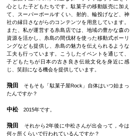
心とした子どもたちです。駄菓子の移動販売に加え
て、スーパーボールすくい、射的、輪投げなど、神
社の縁日さながらのコンテンツを用意しています。
また、私が運営する糸島店では、地域の豊かな森の
資源を活かし、糸島の間伐材を使った移動式ボーリ
ングなども提供し、糸島の魅力を伝えられるような
工夫も行っています。こうしたイベントを通じて、
子どもたちが日本の古き良き伝統文化を身近に感
じ、笑顔になる機会を提供しています。
飛田
そもそも「駄菓子屋
Rock
」自体はいつ始まっ
たんですか？
中松
2015
年です。
飛田
それから
2
年後に中松さんが出会って，今は
何ヶ所くらいで行われているんですか？