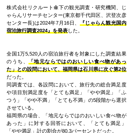
株式会社リクルート傘下の観光調査・研究機関、じ
ゃらんリサーチセンター
(
東京都千代田区、沢登次彦
センター長
)
は
2024
年
7
月
16
日、
『じゃらん観光国内
宿泊旅行調査2024』を発表
した。
全国
1
万
5,520
人の宿泊旅行者を対象にした調査結果
のうち、
「地元ならではのおいしい食べ物があっ
た」との設問において、福岡県は石川県に次ぐ第2位
だった。
同調査では、各設問において、旅行先の総合満足度
や項目別満足度を「とても満足」「やや満足」「ふ
つう」「やや不満」「とても不満」の
5
段階から選択
させている。
福岡県の場合、「地元ならではのおいしい食べ物が
あった」に対する回答において、「とても満足」
「やや満足」計の割合が
80.3
パーセントだった。