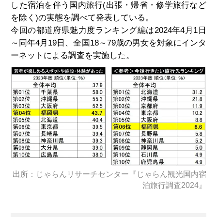
した宿泊を伴う国内旅行
(
出張・帰省・修学旅行など
を除く
)
の実態を調べて発表している。
今回の都道府県魅力度ランキング編は
2024
年
4
月
1
日
～同年
4
月
19
日、全国
18
～
79
歳の男女を対象にインタ
ーネットによる調査を実施した。
出所：じゃらんリサーチセンター『じゃらん観光国内宿
泊旅行調査2024』