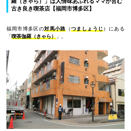
羅（きゃら）」は人情味あふれるママが営む
古き良き喫茶店【福岡市博多区】
福岡市博多区の
対馬小路
（
つましょうじ
）にある
「
喫茶伽羅（きゃら）
」。