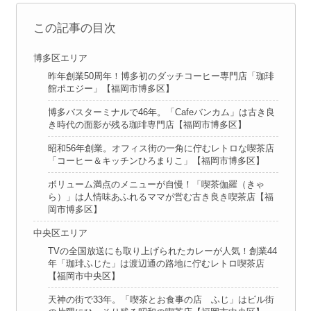
この記事の目次
博多区エリア
昨年創業50周年！博多初のダッチコーヒー専門店「珈琲
館ポエジー」【福岡市博多区】
博多バスターミナルで46年。「Cafeバンカム」は古き良
き時代の面影が残る珈琲専門店【福岡市博多区】
昭和56年創業。オフィス街の一角に佇むレトロな喫茶店
「コーヒー＆キッチンひろまりこ」【福岡市博多区】
ボリューム満点のメニューが自慢！「喫茶伽羅（きゃ
ら）」は人情味あふれるママが営む古き良き喫茶店【福
岡市博多区】
中央区エリア
TVの全国放送にも取り上げられたカレーが人気！創業44
年「珈琲ふじた」は渡辺通の路地に佇むレトロ喫茶店
【福岡市中央区】
天神の街で33年。「喫茶とお食事の店 ふじ」はビル街