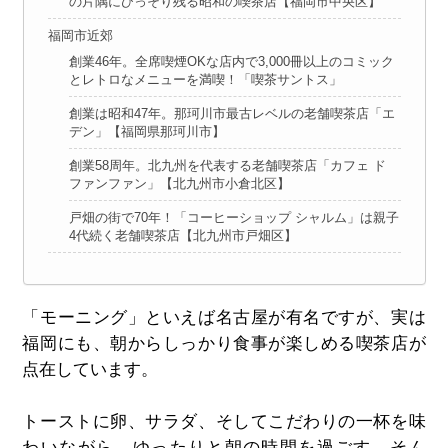
の片隅にひっそり残る昭和の喫茶店【福岡市中央区】
福岡市近郊
創業46年。全席喫煙OKな店内で3,000冊以上のコミック
とレトロなメニューを満喫！「喫茶サントス」
創業は昭和47年。那珂川市最古レベルの老舗喫茶店「エ
デン」【福岡県那珂川市】
創業58周年。北九州を代表する老舗喫茶店「カフェ ド
ファンファン」【北九州市小倉北区】
戸畑の街で70年！「コーヒーショップ シャルム」は親子
4代続く老舗喫茶店【北九州市戸畑区】
「モーニング」といえば名古屋が有名ですが、実は
福岡にも、朝からしっかり食事が楽しめる喫茶店が
点在しています。
トーストに卵、サラダ、そしてこだわりの一杯を味
わいながら、ゆったりと朝の時間を過ごす…そん