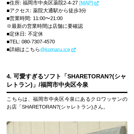
■住所
:
福岡市中央区薬院
2-4-27
[MAP]
■アクセス
:
薬院大通駅から徒歩
3
分
■営業時間
: 11:00
〜
21:00
※最新の営業時間は店舗に要確認
■定休日
:
不定休
■
TEL: 080-7307-4570
■詳細はこちら
@komaru.ice
4. 可愛すぎるソフト「SHARETORAN?(シャ
レトラン)」/福岡市中央区今泉
こちらは、福岡市中央区今泉にあるクロワッサンの
お店「
SHARETORAN?(
シャレトラン
)
さん。