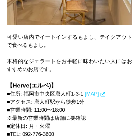
可愛い店内でイートインするもよし、テイクアウト
で食べるもよし。
本格的なジェラートをお手軽に味わいたい人にはお
すすめのお店です。
【Herve(エルベ)】
■住所
:
福岡市中央区唐人町
1-3-1
[MAP]
■アクセス
:
唐人町駅から徒歩
1
分
■営業時間
: 11:00
〜
18:00
※最新の営業時間は店舗に要確認
■定休日
:
月・火曜
■
TEL: 092-776-3600