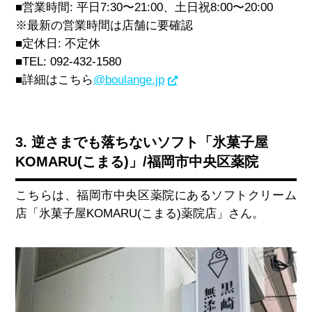
■営業時間
:
平日
7:30
〜
21:00
、土日祝
8:00
〜
20:00
※最新の営業時間は店舗に要確認
■定休日
:
不定休
■
TEL: 092-432-1580
■詳細はこちら
@boulange.jp
3. 逆さまでも落ちないソフト「氷菓子屋
KOMARU(こまる)」/福岡市中央区薬院
こちらは、福岡市中央区薬院にあるソフトクリーム
店「氷菓子屋
KOMARU(
こまる
)
薬院店」さん。