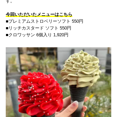
す。
今回いただいたメニューはこちら
■プレミアムストロベリーソフト
550
円
■リッチカスタード ソフト
550
円
■クロワッサン
6
個入り
1,920
円