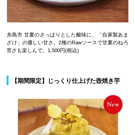
糸島市 甘夏のさっぱりとした酸味に、「自家製あま
ざけ」の優しい甘さ。
2
種の
Raw
ソースで甘夏のねろ
苦さも楽しんで。
1,500
円
(
税込
)
【期間限定】じっくり仕上げた壺焼き芋