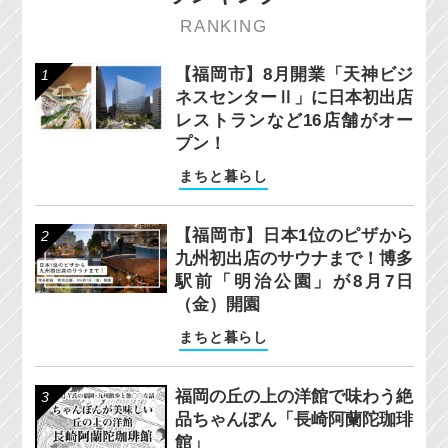
RANKING
【福岡市】8月開業「天神ビジ
ネスセンターⅡ」に日本初出店
レストランなど16店舗がオー
プン！
まちと暮らし
【福岡市】日本1位のピザから
九州初出店のサウナまで！博多
駅前「明治公園」が8月7日
（金）開園
まちと暮らし
福岡の丘の上の洋館で味わう絶
品ちゃんぽん「長崎阿蘭陀珈琲
館」