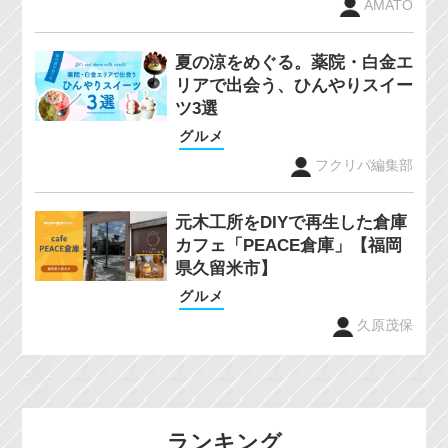
AMATO
夏の涼をめぐる。薬院・白金エ
リアで出会う、ひんやりスイー
ツ3選
グルメ
フクリパ編集部
元木工所をDIYで再生した倉庫
カフェ「PEACE倉庫」【福岡
県久留米市】
グルメ
久原茂保
ランキング