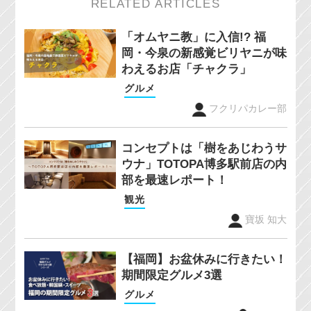
RELATED ARTICLES
「オムヤニ教」に入信!? 福
岡・今泉の新感覚ビリヤニが味
わえるお店「チャクラ」
グルメ
フクリパカレー部
コンセプトは「樹をあじわうサ
ウナ」TOTOPA博多駅前店の内
部を最速レポート！
観光
寶坂 知大
【福岡】お盆休みに行きたい！
期間限定グルメ3選
グルメ