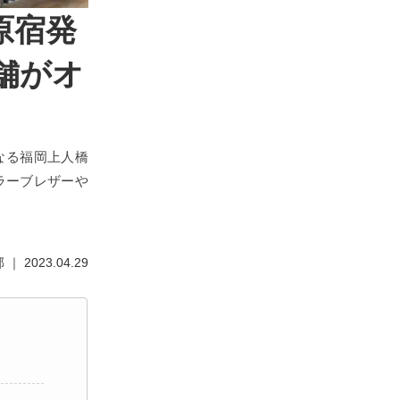
原宿発
舗がオ
なる福岡上人橋
ラーブレザーや
 2023.04.29