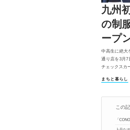
九州
の制服
ープ
中高生に絶大
通り店を3月
チェックスカ
まちと暮らし
この
「CON
上品な