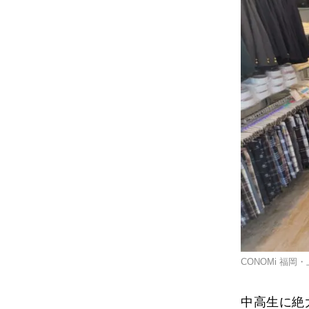
CONOMi 福
中高生に絶