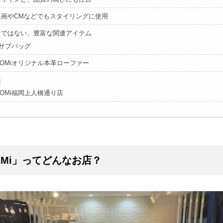
映画やCMなどでもスタイリングに使用
けではない、豊富な関連アイテム
サブバッグ
NOMiオリジナル本革ローファー
報
NOMi福岡上人橋通り店
OMi」ってどんなお店？