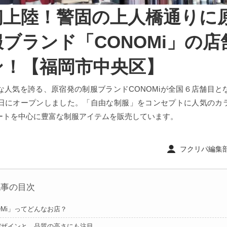
初上陸！警固の上人橋通りに
ブランド「CONOMi」の店
ン！【福岡市中央区】
な人気を誇る、原宿発の制服ブランドCONOMiが全国６店舗目と
7日にオープンしました。「自由な制服」をコンセプトに人気のカ
ートを中心に豊富な制服アイテムを販売しています。
フクリパ編集部 ｜
記事の目次
OMi」ってどんなお店？
デザインと、品質の高さにも注目