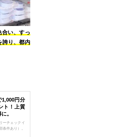
色合い、すっ
を誇り、都内
。
,000円分
ント！上質
得に。
リーチェックイ
部条件あり）。