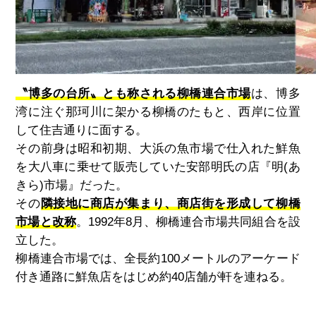
〝博多の台所〟とも称される柳橋連合市場
は、博多
湾に注ぐ那珂川に架かる柳橋のたもと、西岸に位置
して住吉通りに面する。
その前身は昭和初期、大浜の魚市場で仕入れた鮮魚
を大八車に乗せて販売していた安部明氏の店『明
(
あ
きら
)
市場』だった。
その
隣接地に商店が集まり、商店街を形成して柳橋
市場と改称
。
1992
年
8
月、柳橋連合市場共同組合を設
立した。
柳橋連合市場では、全長約
100
メートルのアーケード
付き通路に鮮魚店をはじめ約
40
店舗が軒を連ねる。