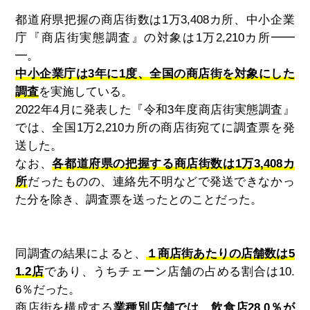
都道府県把握の商店街数は1万3,408カ所、中小企業
庁『商店街実態調査』の対象は
1
万
2,210
カ所━━
━。
中小企業庁は3年に1度、全国の商店街を対象にした
調査
を実施している。
2022
年
4
月に発表した『令和
3
年度商店街実態調査』
では、全国
1
万
2,210
カ所の商店街宛てに調査票を発
送した。
なお、
各都道府県の把握する商店街数は1万3,408カ
所
だったものの、連絡先不明などで発送できなかっ
た分を除き、調査票を送ったとのことだった。
同調査の結果によると、
１商店街あたりの店舗数は5
1.2店
であり、うちチェーン店舗の占める割合は
10.
6
％だった。
商店街を構成する
業種別店舗では、飲食店28.0％が