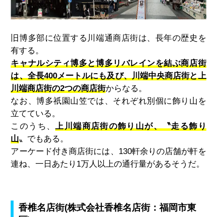
旧博多部に位置する川端通商店街は、長年の歴史を
有する。
キャナルシティ博多と博多リバレインを結ぶ商店街
は、全長400メートルにも及び、川端中央商店街と上
川端商店街の2つの商店街
からなる。
なお、博多祇園山笠では、それぞれ別個に飾り山を
立てている。
このうち、
上川端商店街の飾り山が、〝走る飾り
山
〟でもある。
アーケード付き商店街には、
130
軒余りの店舗が軒を
連ね、一日あたり
1
万人以上の通行量があるそうだ。
香椎名店街
(
株式会社香椎名店街：福岡市東