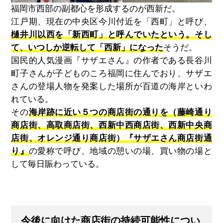
福岡市西部の副都心を形成するのが西新だ。
江戸期、現在の中央区今川付近を「西町」と呼び、
樋井川以西を「新西町」と呼んでいたという。そし
て、いつしか逆転して「西新」になった
そうだ。
国民的人気漫画『サザエさん』の作者である長谷川
町子さんが子どものころ福岡に住んでおり、サザエ
さんの登場人物を発案した場所が百道の海岸といわ
れている。
その
海岸跡に近い５つの商店街の通りを（藤崎通り
商店街、高取商店街、西新中西商店街、西新中央商
店街、オレンジ通り商店街）『サザエさん商店街通
り』
の愛称で呼び、地域の憩いの場、買い物の場と
して毎日賑わっている。
今後に向けた商店街の持続可能性につい