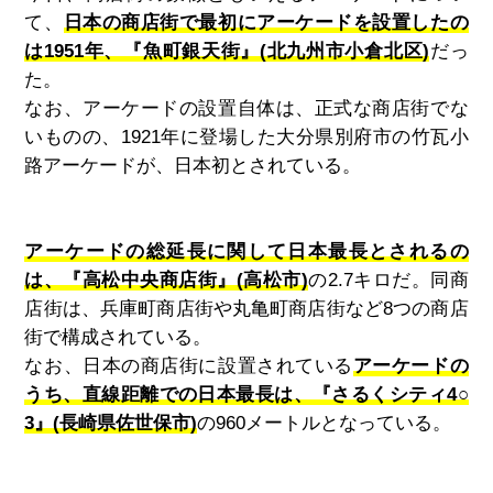
て、
日本の商店街で最初にアーケードを設置したの
は1951年、『魚町銀天街』(北九州市小倉北区)
だっ
た。
なお、アーケードの設置自体は、正式な商店街でな
いものの、
1921
年に登場した大分県別府市の竹瓦小
路アーケードが、日本初とされている。
アーケードの総延長に関して日本最長とされるの
は、『高松中央商店街』(高松市)
の
2.7キロ
だ。同商
店街は、兵庫町商店街や丸亀町商店街など
8
つの商店
街で構成されている。
なお、日本の商店街に設置されている
アーケードの
うち、直線距離での日本最長は、『さるくシティ4○
3』(長崎県佐世保市)
の
960
メートルとなっている。