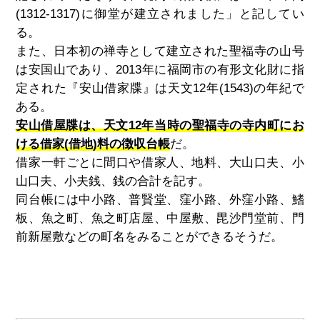
(1312-1317)
に御堂が建立されました」と記してい
る。
また、日本初の禅寺として建立された聖福寺の山号
は安国山であり、
2013
年に福岡市の有形文化財に指
定された『安山借家牒』は天文
12
年
(1543)
の年紀で
ある。
安山借屋牒は、天文12年当時の聖福寺の寺内町にお
ける借家(借地)料の徴収台帳
だ。
借家一軒ごとに間口や借家人、地料、大山口夫、小
山口夫、小夫銭、銭の合計を記す。
同台帳には中小路、普賢堂、窪小路、外窪小路、鰭
板、魚之町、魚之町店屋、中屋敷、毘沙門堂前、門
前新屋敷などの町名をみることができるそうだ。