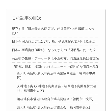
この記事の目次
現存する〝日本最古の商店街〟が福岡市･上呉服町にあっ
た!?
日本全国の商店街は1.3万カ所、構成店舗の3割弱は飲食店
日本の商店街は20世紀になってからの〝発明品〟だった!?
商店街の象徴・アーケードは小倉発祥、同直線最長は佐世保
〝商都〟博多・福岡におけるユニークで個性的な商店街群像
新天町商店街(新天町商店街商業協同組合：福岡市中央
区)
天神地下街 (天神地下街商店会・福岡地下街開発株式会
社：福岡市中央区)
柳橋連合市場(柳橋連合市場共同組合：福岡市中央区)
唐人町商店街(唐人町商店街連合会：福岡市中央区)