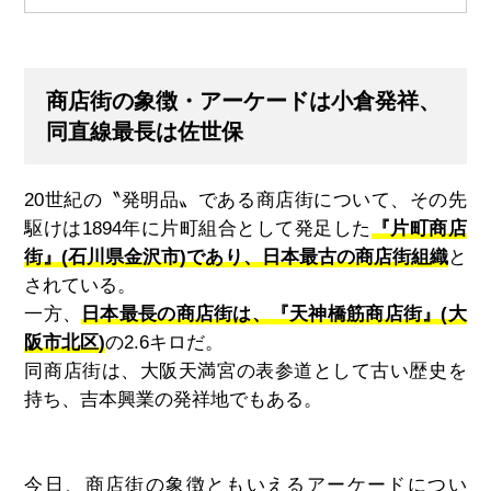
商店街の象徴・アーケードは小倉発祥、
同直線最長は佐世保
20世紀の〝発明品〟である商店街について、その先
駆けは
1894
年に片町組合として発足した
『片町商店
街』(石川県金沢市)であり、日本最古の商店街組織
と
されている。
一方、
日本最長の商店街は、『天神橋筋商店街』(大
阪市北区)
の
2.6
キロだ。
同商店街は、大阪天満宮の表参道として古い歴史を
持ち、吉本興業の発祥地でもある。
今日、商店街の象徴ともいえるアーケードについ