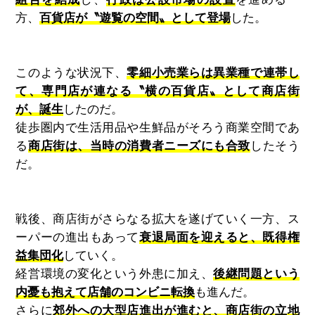
方、
百貨店が〝遊覧の空間〟として登場
した。
このような状況下、
零細小売業らは異業種で連帯し
て、専門店が連なる〝横の百貨店〟として商店街
が、誕生
したのだ。
徒歩圏内で生活用品や生鮮品がそろう商業空間であ
る
商店街は、当時の消費者ニーズにも合致
したそう
だ。
戦後、商店街がさらなる拡大を遂げていく一方、ス
ーパーの進出もあって
衰退局面を迎えると、既得権
益集団化
していく。
経営環境の変化という外患に加え、
後継問題という
内憂も抱えて店舗のコンビニ転換
も進んだ。
さらに
郊外への大型店進出が進むと、商店街の立地