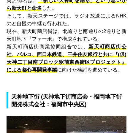
商店街名は、
「新しい天神町を創る」という思いか
ら新天町と命名
した。
そして、新天ステージでは、ラジオ放送による
NHK
のど自慢の中継も行われた。
現在、新天町商店街は、北通りと南通りの
2
通りと新
天町地下『ファーボ』で構成されている。
新天町商店街商業協同組合では、
新天町商店街公
社、パルコ、西日本鉄道、三井住友銀行と共に『(仮)
天神二丁目南ブロック駅前東西街区プロジェクト』
による都心再開発事業
に向けた検討を進めている。
天神地下街 (天神地下街商店会・福岡地下街
開発株式会社：福岡市中央区)