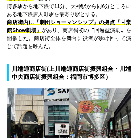
博多駅から地下鉄で
11
分、天神駅から同
6
分ところに
ある地下鉄唐人町駅を最寄り駅とする。
商店街内に『劇団ショーマンシップ』の拠点『甘棠
館Show劇場』
があり、商店街初の〝回遊型演劇〟を
開催した。商店街全体を舞台に役者が駆け回って演
じて話題を呼んだ。
川端通商店街(上川端通商店街振興組合・川端
中央商店街振興組合：福岡市博多区）