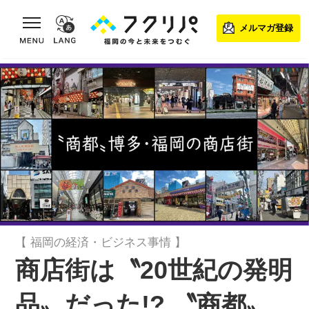
toggle navigation
メルマガ登録
【 福岡の経済・ビジネス事情 】
商店街は〝20世紀の発明
品〟だった!? 〝商都〟