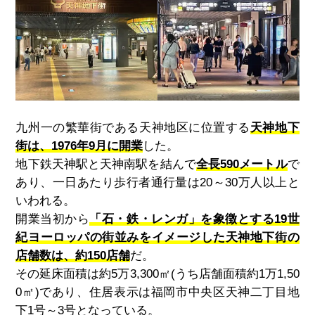
九州一の繁華街である天神地区に位置する
天神地下
街は、1976年9月に開業
した。
地下鉄天神駅と天神南駅を結んで
全長590メートル
で
あり、一日あたり歩行者通行量は
20
～
30
万人以上と
いわれる。
開業当初から
「石・鉄・レンガ」を象徴とする19世
紀ヨーロッパの街並みをイメージした天神地下街の
店舗数は、約150店舗
だ。
その延床面積は約
5
万
3,300
㎡
(
うち店舗面積約
1
万
1,50
0
㎡
)
であり、住居表示は福岡市中央区天神二丁目地
下
1
号～
3
号となっている。