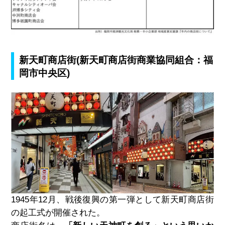
新天町商店街
(新天町商店街商業協同組合：福
岡市中央区)
1945年
12
月、戦後復興の第一弾として新天町商店街
の起工式が開催された。