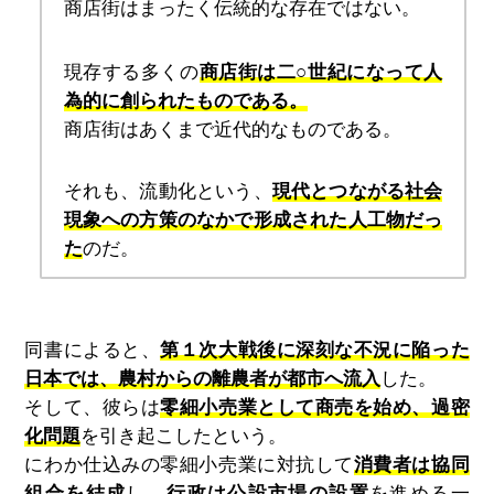
商店街はまったく伝統的な存在ではない。
現存する多くの
商店街は二○世紀になって人
為的に創られたものである。
商店街はあくまで近代的なものである。
それも、流動化という、
現代とつながる社会
現象への方策のなかで形成された人工物だっ
た
のだ。
同書によると、
第１次大戦後に深刻な不況に陥った
日本では、農村からの離農者が都市へ流入
した。
そして、彼らは
零細小売業として商売を始め、過密
化問題
を引き起こしたという。
にわか仕込みの零細小売業に対抗して
消費者は協同
組合を結成
し、
行政は公設市場の設置
を進める一