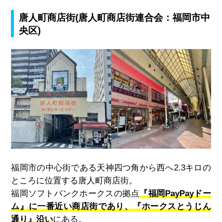
唐人町商店街
(
唐人町商店街連合会：福岡市中
央区)
福岡市の中心街である天神四つ角から西へ
2.3
キロの
ところに位置する唐人町商店街。
福岡ソフトバンクホークスの拠点
『福岡PayPayドー
ム』に一番近い商店街であり、『ホークスとうじん
通り』沿い
にある。