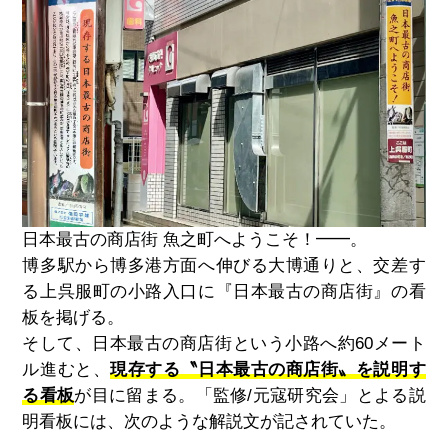
日本最古の商店街 魚之町へようこそ！━━。
博多駅から博多港方面へ伸びる大博通りと、交差す
る上呉服町の小路入口に『日本最古の商店街』の看
板を掲げる。
そして、日本最古の商店街という小路へ約
60
メート
ル進むと、
現存する〝日本最古の商店街〟を説明す
る看板
が目に留まる。「監修
/
元寇研究会」とよる説
明看板には、次のような解説文が記されていた。