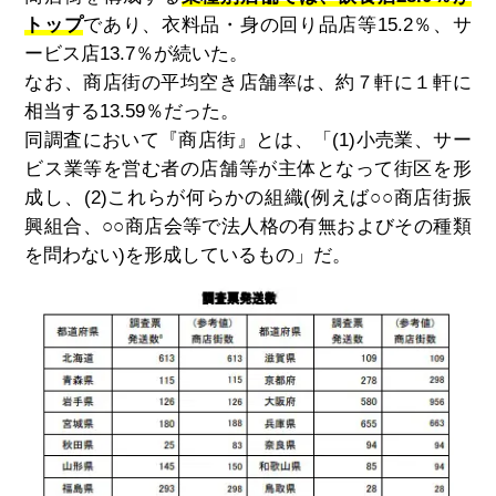
トップ
であり、衣料品・身の回り品店等
15.2
％、サ
ービス店
13.7
％が続いた。
なお、商店街の平均空き店舗率は、約７軒に１軒に
相当する
13.59
％だった。
同調査において『商店街』とは、「
(1)
小売業、サー
ビス業等を営む者の店舗等が主体となって街区を形
成し、
(2)
これらが何らかの組織
(
例えば
○○
商店街振
興組合、
○○
商店会等で法人格の有無およびその種類
を問わない
)
を形成しているもの」だ。