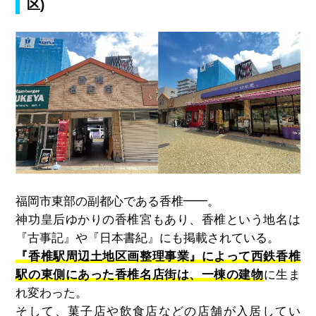
区
)
福岡市東部の副都心である香椎━━。
神功皇后ゆかりの香椎宮もあり、香椎という地名は
『古事記』や『日本書紀』にも掲載されている。
『香椎駅周辺土地区画整理事業』によって西鉄香椎
駅の東側にあった香椎名店街は、一棟の建物
に生ま
れ変わった。
そして、菓子店や飲食店などの店舗が入居してい