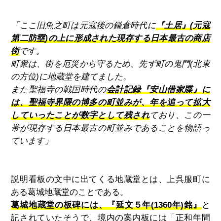
「ここ旧魚之町は元寇後の鎌倉時代に
『土居』(元寇
第二防塁)の上に形成された現存する日本最古の商店
街
です。
町衆は、街を厄災から守るため、先ず町の鬼門(北東
の方位)に地蔵堂を建てました。
また聖福寺の戦国時代の
会計記録『安山借家牒』に
は、聖福寺界隈の博多の町並みが、年を追って拡大
していったことが数字として残され
ており、この一
帯が現存する日本最古の町並みであることを物語っ
ています」
説明看板の文中に出てくる地蔵堂とは、上呉服町に
ある葛城地蔵堂のことである。
葛城地蔵堂の板碑には、『延文５年(1360年)銘』
と
記されていたそうで、境内の案内板には「正和年間