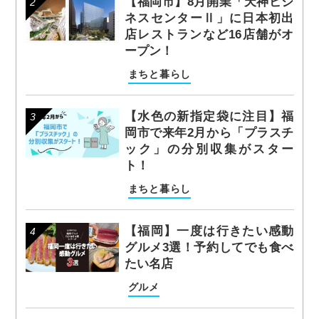
【福岡市】8月開業「天神ビジ
ネスセンターⅡ」に日本初出
店レストランなど16店舗がオ
ープン！
まちと暮らし
【水色の新指定袋に注目】福
岡市で来年2月から「プラスチ
ック」の分別収集がスター
ト！
まちと暮らし
【福岡】一度は行きたい感動
グルメ3選！予約してでも食べ
たい名店
グルメ