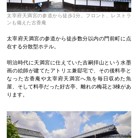
太宰府天満宮の参道から徒歩1分。フロント、レストラ
ンも備えた古香庵
太宰府天満宮の参道から徒歩数分以内の門前町に点
在する分散型ホテル。
明治時代に天満宮に仕えていた吉嗣拝山という水墨
画の絵師が建てたアトリエ兼邸宅で、その後料亭と
なった古香庵や太宰府天満宮へ魚を毎日収めた魚
屋、そして料亭だった好古亭、離れの梅花と
3
棟があ
ります。