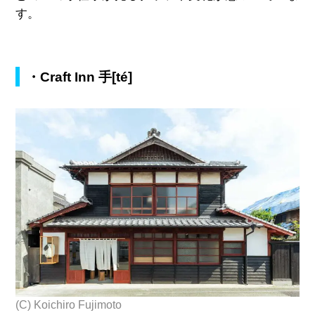
す。
・Craft Inn 手[té]
(C) Koichiro Fujimoto