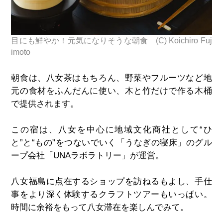
目にも鮮やか！元気になりそうな朝食 (C) Koichiro Fuj
imoto
朝食は、八女茶はもちろん、野菜やフルーツなど地
元の食材をふんだんに使い、木と竹だけで作る木桶
で提供されます。
この宿は、八女を中心に地域文化商社として“ひ
と”と“もの”をつないでいく「うなぎの寝床」のグル
ープ会社「UNAラボラトリー」が運営。
八女福島に点在するショップを訪ねるもよし、手仕
事をより深く体験するクラフトツアーもいっぱい。
時間に余裕をもって八女滞在を楽しんでみて。