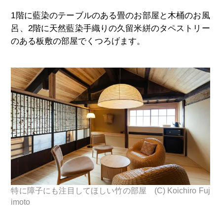
1階に藍染のテーブルのある畳のお部屋と木桶のお風
呂、
2
階に天然藍染手織りの久留米絣のタペストリー
のある板敷の部屋でくつろげます。
特に障子にも注目してほしい竹の部屋 (C) Koichiro Fuj
imoto