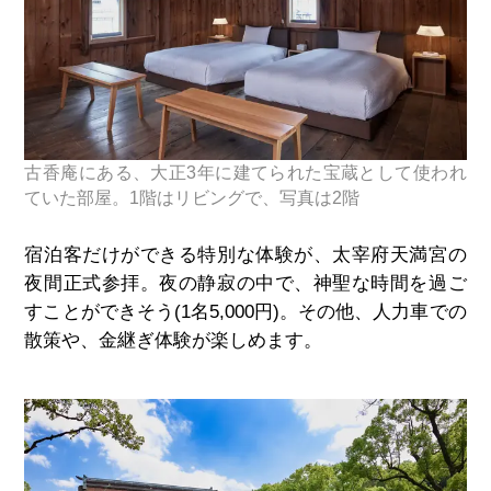
古香庵にある、大正3年に建てられた宝蔵として使われ
ていた部屋。1階はリビングで、写真は2階
宿泊客だけができる特別な体験が、太宰府天満宮の
夜間正式参拝。夜の静寂の中で、神聖な時間を過ご
すことができそう(
1
名
5,000
円)。その他、人力車での
散策や、金継ぎ体験が楽しめます。