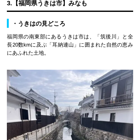
3.【福岡県うきは市】みなも
・うきはの見どころ
福岡県の南東部にあるうきは市は、「筑後川」と全
長
20
数
km
に及ぶ「耳納連山」に囲まれた自然の恵み
にあふれた土地。