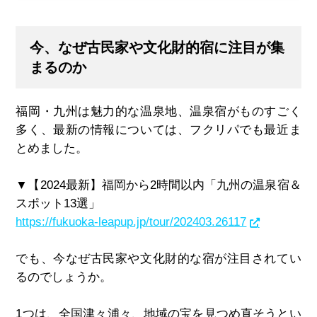
今、なぜ古民家や文化財的宿に注目が集
まるのか
福岡・九州は魅力的な温泉地、温泉宿がものすごく
多く、最新の情報については、フクリパでも最近ま
とめました。
▼【
2024
最新】福岡から
2
時間以内「九州の温泉宿＆
スポット
13
選」
https://fukuoka-leapup.jp/tour/202403.26117
でも、今なぜ古民家や文化財的な宿が注目されてい
るのでしょうか。
1つは、全国津々浦々、地域の宝を見つめ直そうとい