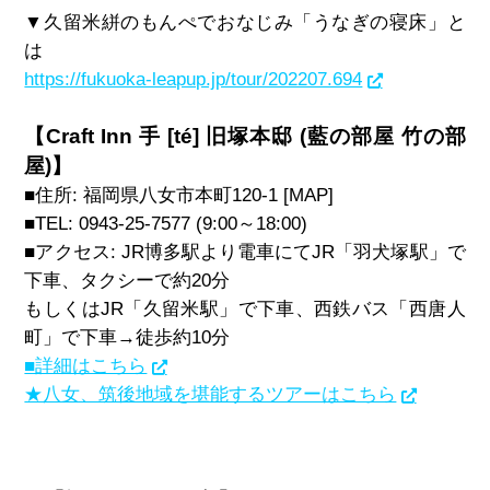
▼久留米絣のもんぺでおなじみ「うなぎの寝床」と
は
https://fukuoka-leapup.jp/tour/202207.694
【Craft Inn 手 [té] 旧塚本邸 (藍の部屋 竹の部
屋)】
■住所: 福岡県八女市本町
120-
1 [MAP]
■TEL:
0943-25-7577 (
9:00～18:00)
■アクセス:
JR
博多駅より電車にて
JR
「羽犬塚駅」で
下車、タクシーで約
20
分
もしくは
JR
「久留米駅」で下車、西鉄バス「西唐人
町」で下車
→
徒歩約
10
分
■詳細はこちら
★八女、筑後地域を堪能するツアーはこちら