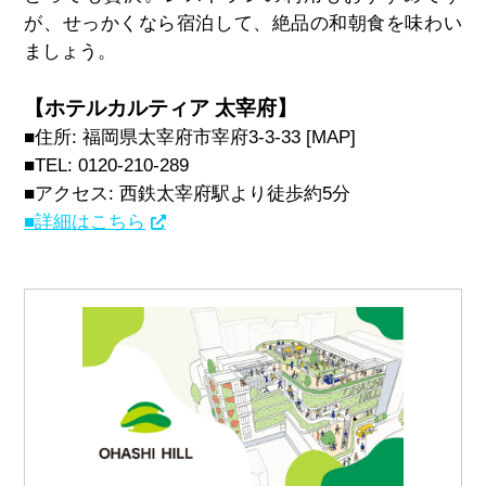
が、せっかくなら宿泊して、絶品の和朝食を味わい
ましょう。
【ホテルカルティア 太宰府】
■住所: 福岡県太宰府市宰府3
-3
-3
3 [MAP]
■TEL: 0120-210-289
■アクセス: 西鉄太宰府駅より徒歩約
5
分
■詳細はこちら