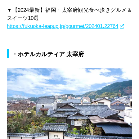
▼【
2024
最新】福岡・太宰府観光食べ歩きグルメ＆
スイーツ
10
選
https://fukuoka-leapup.jp/gourmet/202401.22764
・ホテルカルティア 太宰府