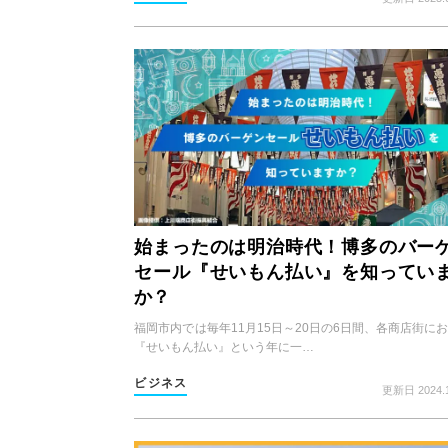
始まったのは明治時代！博多のバー
セール『せいもん払い』を知ってい
か？
福岡市内では毎年11月15日～20日の6日間、各商店街に
『せいもん払い』という年に一…
ビジネス
更新日 2024.1