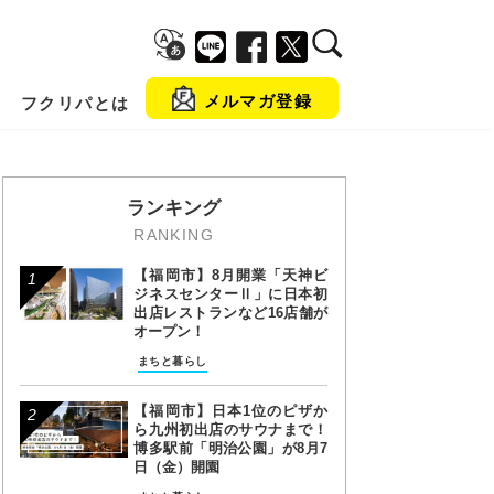
メルマガ登録
フクリパとは
金
ランキング
RANKING
【福岡市】8月開業「天神ビ
ジネスセンターⅡ」に日本初
出店レストランなど16店舗が
オープン！
まちと暮らし
【福岡市】日本1位のピザか
ら九州初出店のサウナまで！
博多駅前「明治公園」が8月7
日（金）開園