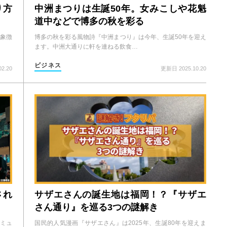
り方
中洲まつりは生誕50年。女みこしや花魁
道中などで博多の秋を彩る
象徴
博多の秋を彩る風物詩『中洲まつり』は今年、生誕50年を迎え
ます。中洲大通りに軒を連ねる飲食…
ビジネス
2.20
更新日 2025.10.20
され
サザエさんの誕生地は福岡！？『サザエ
さん通り』を巡る3つの謎解き
ミュ
国民的人気漫画『サザエさん』は2025年、生誕80年を迎えま