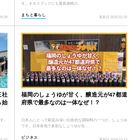
す。ギネスブックにも最長放映の…
まちと暮らし
9.08
更新日 2025.02.20
三社
福岡のしょうゆが甘く、醸造元が47都道
ら始
府県で最多なのは一体なぜ！？
す。
日本人にとって馴染み深い伝統的な調味料の一つが、しょうゆ
です。日本各地で多彩なしょうゆが生…
ビジネス
1.02
更新日 2024.12.13