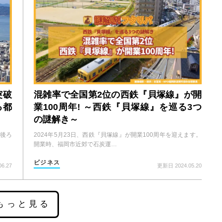
突破
混雑率で全国第2位の西鉄『貝塚線』が開
る都
業100周年! ～西鉄『貝塚線』を巡る3つ
の謎解き～
に後ろ
2024年5月23日、西鉄『貝塚線』が開業100周年を迎えます。
開業時、福岡市近郊で石炭運…
ビジネス
6.27
更新日 2024.05.20
もっと見る