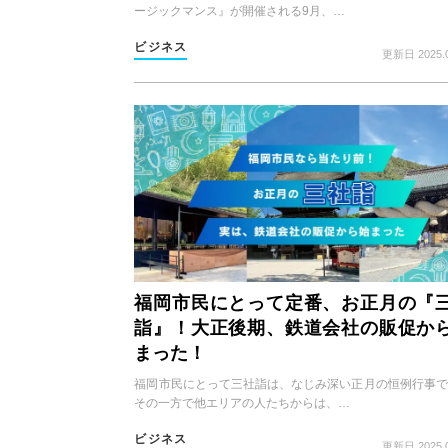
ージックマンス』が開催される9月、…
ビジネス
更新日 2025.0
福岡市民にとって定番、お正月の『
詣』！大正後期、鉄道会社の販促か
まった！
福岡市民にとって三社詣は、なじみ深い正月の恒例行事で
その一方で他エリアの人たちからは、…
ビジネス
更新日 2025.0