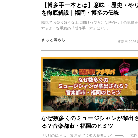
【博多手一本とは】意味・歴史・や
を徹底解説｜福岡・博多の伝統
陽気でお祭り好きな上に開けっぴろげな博多っ子の気質を
するような手締め『博多手一本』はど…
まちと暮らし
更新日 2026.0
なぜ数多くのミュージシャンが輩出
る？音楽都市・福岡のヒミツ
「9月の福岡は、毎週が〝音楽の祭典〟だ」━━。『福岡