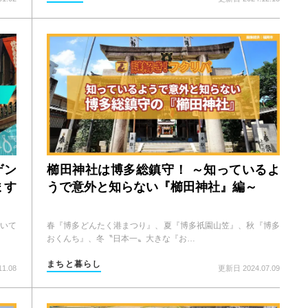
ゲン
櫛田神社は博多総鎮守！ ～知っているよ
ます
うで意外と知らない『櫛田神社』編～
おいて
春『博多どんたく港まつり』、夏『博多祇園山笠』、秋『博多
おくんち』、冬〝日本一〟大きな『お…
まちと暮らし
1.08
更新日 2024.07.09