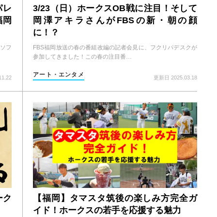
パレ
3/23（日）ホークスOB戦に注目！そして
福岡
岡澤アキラさんがFBSの新・朝の顔
に！？
岡ソフ
FBS福岡放送の春の番組改編の記者会見に、フクリパデスクが
参加してきました！この春の注目番…
アート・エンタメ
1.22
更新日 2025.03.18
【福岡】タマスタ筑後の楽しみ方完全ガ
ーク
イド！ホークスの若手を応援する魅力