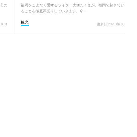
福岡をこよなく愛するライター大塚たくまが、福岡で起きてい
市の
ることを徹底深掘りしていきます。今…
観光
更新日 2023.06.05
0.01