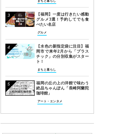
まちと暮らし
【福岡】一度は行きたい感動
グルメ3選！予約してでも食
べたい名店
グルメ
【水色の新指定袋に注目】福
岡市で来年2月から「プラス
チック」の分別収集がスター
ト！
まちと暮らし
福岡の丘の上の洋館で味わう
絶品ちゃんぽん「長崎阿蘭陀
珈琲館」
アート・エンタメ