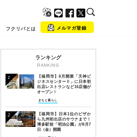
メルマガ登録
フクリパとは
金
ランキング
RANKING
【福岡市】8月開業「天神ビ
ジネスセンターⅡ」に日本初
出店レストランなど16店舗が
オープン！
まちと暮らし
【福岡市】日本1位のピザか
ら九州初出店のサウナまで！
博多駅前「明治公園」が8月7
日（金）開園