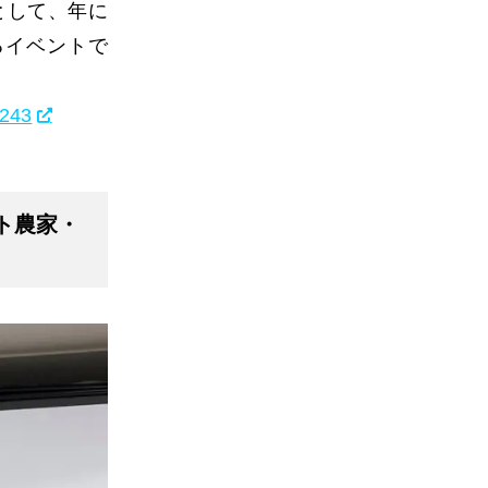
として、年に
るイベントで
=243
ト農家・