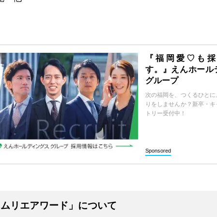
『福岡愛♡も採
す。』えんホール
グループ
次の福岡を、つくるひとに
りをしませんか？新卒・キ
トリー受付中！
Sponsored
ソムリエアワード」について