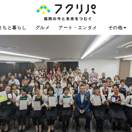
まちと暮らし
グルメ
アート・エンタメ
その他
これからのお
福岡あるある
不動産コラム
連載