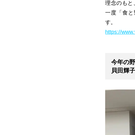
理念のもと
一度「食と
す。
https://ww
今年の
貝田輝