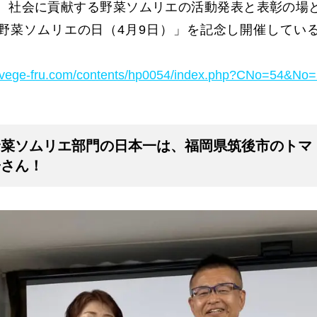
、社会に貢献する野菜ソムリエの活動発表と表彰の場
野菜ソムリエの日（4月9日）」を記念し開催してい
w.vege-fru.com/contents/hp0054/index.php?CNo=54&No
野菜ソムリエ部門の日本一は、福岡県筑後市のトマ
子さん！