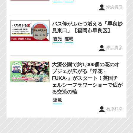
沖浜貴彦
バス停がふたつ増える「早良妙
見東口」【福岡市早良区】
観光
連載
沖浜貴彦
大濠公園で約1,000個の花のオ
ブジェが広がる『浮花 -
FUKA-』がスタート！英国チ
ェルシーフラワーショーで広が
る交流の輪
連載
石原和幸