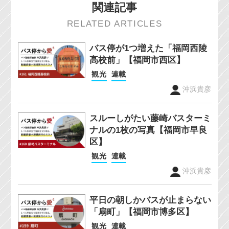
関連記事
RELATED ARTICLES
バス停が1つ増えた「福岡西陵
高校前」【福岡市西区】
観光
連載
沖浜貴彦
スルーしがたい藤崎バスターミ
ナルの1枚の写真【福岡市早良
区】
観光
連載
沖浜貴彦
平日の朝しかバスが止まらない
「扇町」【福岡市博多区】
観光
連載