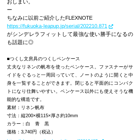
おしまい。
ー
ちなみに以前ご紹介したFLEXNOTE
https://fukuoka-leapup.jp/serial/202210.871
がシンデレラフィットして最強な使い勝手になるの
も話題に◎
■つくし文房具のつくしペンケース
丈夫なリネンの帆布を使ったペンケース。ファスナーがサ
イドをぐるっと一周回っていて、ノートのように開くと中
身を一覧することができます。閉じると平面的にコンパク
トになり仕舞いやすい。ペンケース以外にも使えそうな機
能的な構造です。
素材：
リネン帆布
寸法：
縦200×横115×厚さ約10mm
カラー：白 青 黒
価格：3,740円（税込）