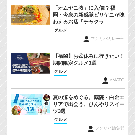
「オムヤニ教」に入信!? 福
岡・今泉の新感覚ビリヤニが味
わえるお店「チャクラ」
グルメ
フクリパカレー部
【福岡】お盆休みに行きたい！
期間限定グルメ3選
グルメ
AMATO
夏の涼をめぐる。薬院・白金エ
リアで出会う、ひんやりスイー
ツ3選
グルメ
フクリパ編集部