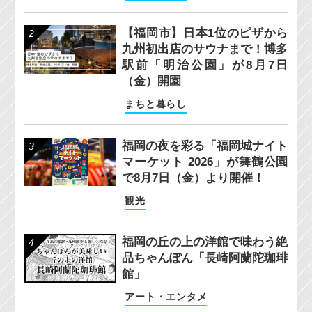
【福岡市】日本1位のピザから
九州初出店のサウナまで！博多
駅前「明治公園」が8月7日
（金）開園
まちと暮らし
福岡の夜を彩る「福岡城ナイト
マーケット 2026」が舞鶴公園
で8月7日（金）より開催！
観光
福岡の丘の上の洋館で味わう絶
品ちゃんぽん「長崎阿蘭陀珈琲
館」
アート・エンタメ