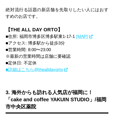
絶対流行る話題の新店舗を先取りしたい人にはおす
すめのお店です。
【THE ALL DAY ORTO】
■住所
:
福岡市博多区博多駅東
1-17-1
[MAP]
■アクセス
:
博多駅から徒歩
3
分
■営業時間
: 8:00
〜
23:00
※最新の営業時間は店舗に要確認
■定休日
:
不定休
■詳細はこちら
@thealldayorto
3. 海外からも訪れる人気店が福岡に！
「cake and coffee YAKUIN STUDIO」/福岡
市中央区薬院