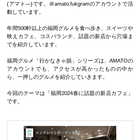
(
アマト
―)
です。＠
amato.fukgram
のアカウントで活
動しています。
年間
500
軒以上の福岡グルメを食べ歩き、スイーツや
映えカフェ、コスパランチ、話題の新店から穴場ま
でを紹介しています。
福岡グルメ「行かなきゃ損」シリーズは、
AMATO
の
アカウントでも、アクセスが高かったものの中か
ら、一押しのグルメを紹介していきます。
今回のテーマは「福岡
2024
春に話題の新店カフェ」
です。