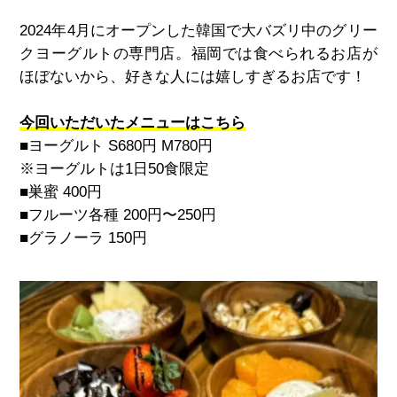
2024
年
4
月にオープンした韓国で大バズリ中のグリー
クヨーグルトの専門店。福岡では食べられるお店が
ほぼないから、好きな人には嬉しすぎるお店です！
今回いただいたメニューはこちら
■ヨーグルト
S680
円
M780
円
※ヨーグルトは
1
日
50
食限定
■巣蜜
400
円
■フルーツ各種 200円〜250円
■グラノーラ
150
円