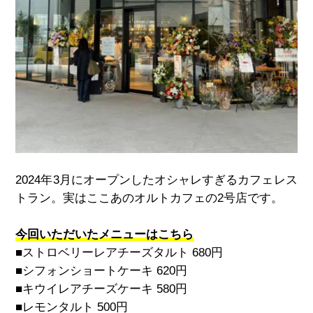
2024
年
3
月にオープンしたオシャレすぎるカフェレス
トラン。実はここあのオルトカフェの
2
号店です。
今回いただいたメニューはこちら
■ストロベリーレアチーズタルト
680
円
■シフォンショートケーキ
620
円
■キウイレアチーズケーキ
580
円
■レモンタルト
500
円