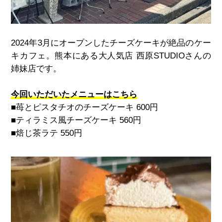
2024
年
3
月にオープンしたチーズケーキが絶品のケー
キカフェ。熊本にある大人気店 西原
STUDIO
さんの
姉妹店です。
今回いただいたメニューはこちら
■苺とピスタチオのチーズケーキ
600
円
■ティラミス風チーズケーキ
560
円
■焙じ茶ラテ
550
円