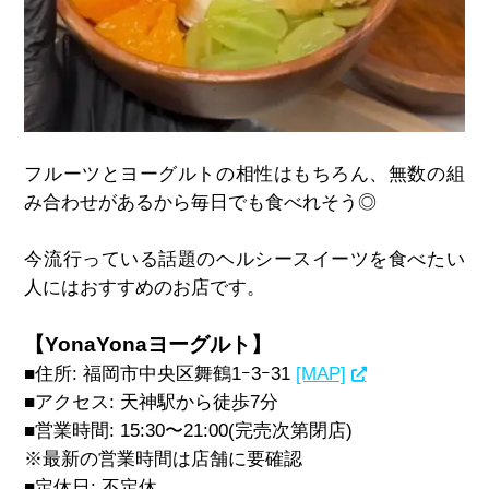
フルーツとヨーグルトの相性はもちろん、無数の組
み合わせがあるから毎日でも食べれそう◎
今流行っている話題のヘルシースイーツを食べたい
人にはおすすめのお店です。
【YonaYonaヨーグルト】
■住所
:
福岡市中央区舞鶴
1
ｰ
3
ｰ
31
[MAP]
■アクセス
:
天神駅から徒歩
7
分
■営業時間
: 15:30
〜
21:00(
完売次第閉店
)
※最新の営業時間は店舗に要確認
■定休日
:
不定休