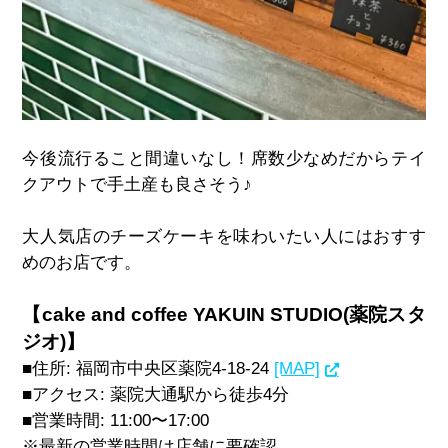
今後流行ること間違いなし！席数少なめだからテイ
クアウトで手土産も良さそう♪
大人気店のチーズケーキを味わいたい人にはおすす
めのお店です。
【cake and coffee YAKUIN STUDIO(薬院スタ
ジオ)】
■住所
:
福岡市中央区薬院
4-18-24
[MAP]
■アクセス
:
薬院大通駅から徒歩
4
分
■営業時間
: 11:00
〜
17:00
※最新の営業時間は店舗に要確認