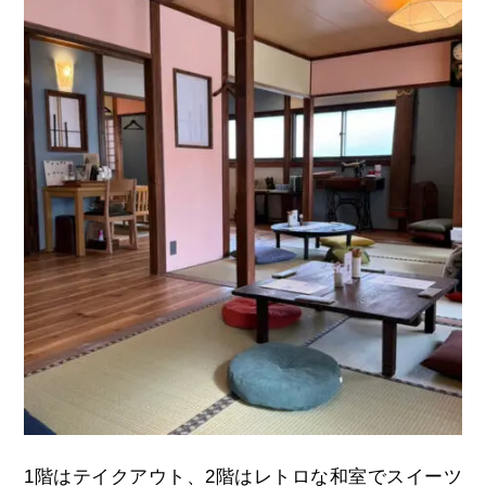
1
階はテイクアウト、
2
階はレトロな和室でスイーツ