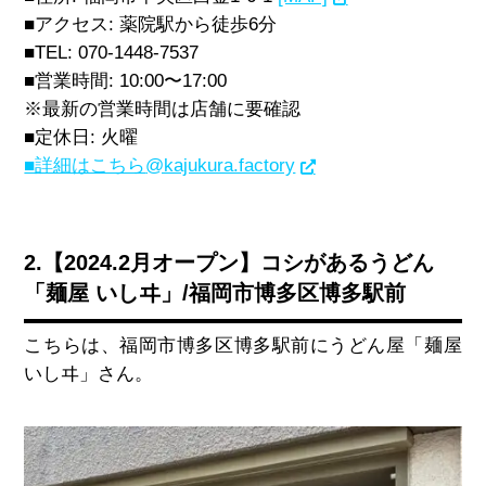
■アクセス
:
薬院駅から徒歩
6
分
■
TEL: 070-1448-7537
■営業時間
: 10:00
〜
17:00
※最新の営業時間は店舗に要確認
■定休日
:
火曜
■詳細はこちら
@kajukura.factory
2.【2024.2月オープン】コシがあるうどん
「麺屋 いしヰ」/福岡市博多区博多駅前
こちらは、福岡市博多区博多駅前にうどん屋「麺屋
いしヰ」さん。