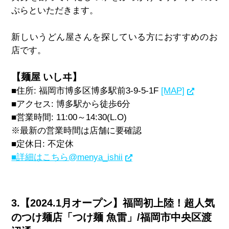
ぷらといただきます。
新しいうどん屋さんを探している方におすすめのお
店です。
【麺屋 いしヰ】
■住所
:
福岡市博多区博多駅前
3-9-5-1F
[MAP]
■アクセス
:
博多駅から徒歩
6
分
■営業時間:
11:00
～
14:30(L.O)
※最新の営業時間は店舗に要確認
■定休日
:
不定休
■詳細はこちら
@menya_ishii
3.【2024.1月オープン】福岡初上陸！超人気
のつけ麺店「つけ麺 魚雷」/福岡市中央区渡