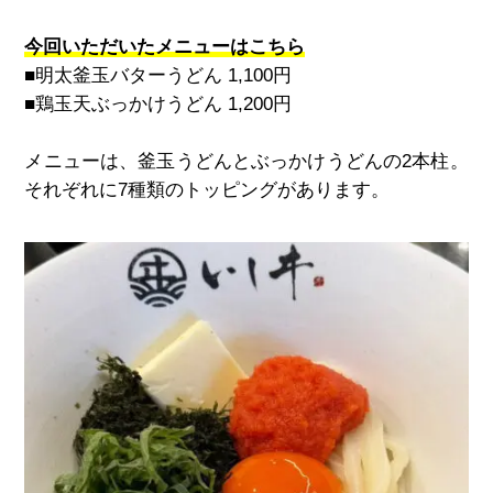
今回いただいたメニューはこちら
■明太釜玉バターうどん
1,100
円
■鶏玉天ぶっかけうどん
1,200
円
メニューは、釜玉うどんとぶっかけうどんの
2
本柱。
それぞれに
7
種類のトッピングがあります。