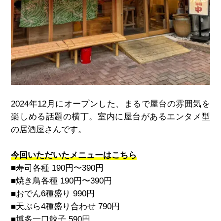
2024
年
12
月にオープンした、まるで屋台の雰囲気を
楽しめる話題の横丁。室内に屋台があるエンタメ型
の居酒屋さんです。
今回いただいたメニューはこちら
■寿司各種
190
円〜
390
円
■焼き鳥各種
190
円〜
390
円
■おでん
6
種盛り
990
円
■天ぷら
4
種盛り合わせ
790
円
■博多一口餃子
590
円