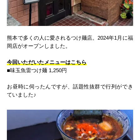
熊本で多くの人に愛されるつけ麺店。
2024
年
1
月に福
岡店がオープンしました。
今回いただいたメニューはこちら
■味玉魚雷つけ麺
1,250
円
お昼時に伺ったんですが、話題性抜群で行列ができ
ていました♪