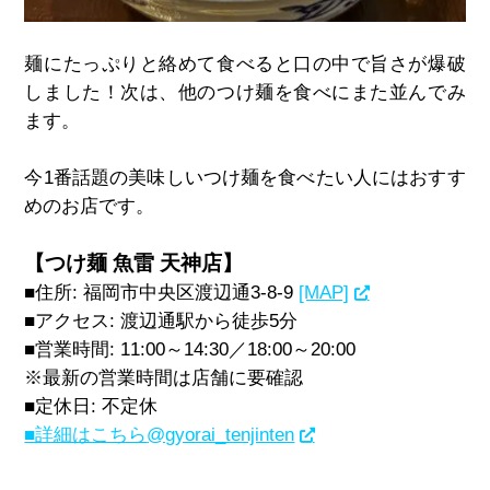
麺にたっぷりと絡めて食べると口の中で旨さが爆破
しました！次は、他のつけ麺を食べにまた並んでみ
ます。
今
1
番話題の美味しいつけ麺を食べたい人にはおすす
めのお店です。
【つけ麺 魚雷 天神店】
■住所
:
福岡市中央区渡辺通
3-8-9
[MAP]
■アクセス
:
渡辺通駅から徒歩
5
分
■営業時間
: 11:00
～
14:30
／
18:00
～
20:00
※最新の営業時間は店舗に要確認
■定休日
:
不定休
■詳細はこちら
@gyorai_tenjinten