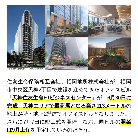
住友生命保険相互会社、福岡地所株式会社が、福岡
市中央区天神
2
丁目で建設を進めてきたオフィスビル
『
天神住友生命FJビジネスセンター
』が、
6月30日に
完成。
天神エリアで最高層となる高さ113メートル
の
地上24階・地下2階建てオフィスビルとなりました。
さらに7月7日に竣工式を開催。なお、同ビルの
開業
は9月上旬
を予定しているのだそう。