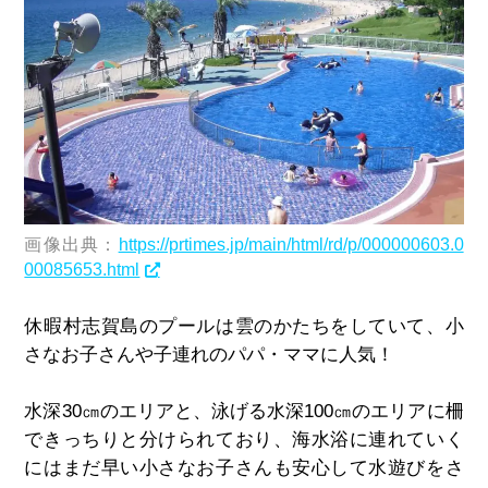
画像出典：
https://prtimes.jp/main/html/rd/p/000000603.0
00085653.html
休暇村志賀島のプールは雲のかたちをしていて、小
さなお子さんや子連れのパパ・ママに人気！
水深30㎝のエリアと、泳げる水深100㎝のエリアに柵
できっちりと分けられており、海水浴に連れていく
にはまだ早い小さなお子さんも安心して水遊びをさ