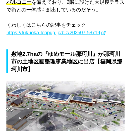
バルコニー
を備えており、
2
階に設けた大規模テラス
で街との一体感も創出しているのだそう。
くわしくはこちらの記事をチェック
https://fukuoka-leapup.jp/biz/202507.58719
敷地2.7haの『ゆめモール那珂川』が那珂川
市の土地区画整理事業地区に出店【福岡県那
珂川市】