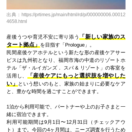
出典：https://prtimes.jp/main/html/rd/p/000000006.00012
4658.html
「新しい家族のス
産後うつや育児不安に寄り添う
タート拠点」
を目指す「Prologue」。
民間産後ケアホテルという新たな形の産後ケアサー
ビスは九州初となり、福岡市海の中道のリゾートホ
テル「ザ・ルイガンズ． スパ & リゾート」の客室を
「産後ケアにもっと選択肢を増やした
活用し、
い」
という想いのもと、家族の始まりに必要なケア
と、豊かな時間を過ごすことができます。
1泊から利用可能で、パートナーや上のお子さまと一
緒に宿泊できます。
利用可能期間は9月1日〜12月31日（チェックアウ
ト）まで。今回の4ヶ月間は、ニーズ調査を行うため