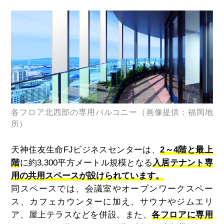
各フロア北西部の専用バルコニー（画像提供：福岡地
所）
天神住友生命
FJ
ビジネスセンターは、
2～4階と最上
階
に約
3,300
平方メートル規模となる
入居テナント専
用の共用スペースが設けられています。
同スペースでは、会議室やオープンワークスペー
ス、カフェカウンターに加え、サウナやジムエリ
ア、屋上テラスなどを併設
。
また、
各フロアに専用