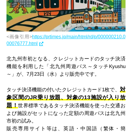
<画像引用>
https://prtimes.jp/main/html/rd/p/000000210.0
00076777.html
北九州市初となる、クレジットカードのタッチ決済
機能を利用した「北九州周遊パス～タッチKyushu
～」が、7月23日（水）より販売中です。
対
タッチ決済機能の付いたクレジットカード1枚で、
象区間のJR乗り放題、対象の13施設が入り放
題！
世界標準であるタッチ決済機能を使った交通お
よび施設がセットになった定額の周遊パスは北九州
市初の試み。
販売専用サイト等は、英語・中国語（繁体・簡