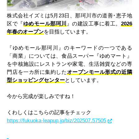
株式会社イズミは
5
月
23
日、那珂川市の道善･恵子地
区で『
ゆめモール那珂川
』の建設工事に着工。
2026
年春のオープン
を目指しています。
『ゆめモール那珂川』のキーワードの一つである
「商業」については、食品スーパー『ゆめマート』
を中核施設にレストランや家電、生活雑貨などの専
門店を一カ所に集約した
オープンモール形式の近隣
型ショッピングセンター
としています。
今から完成が楽しみですね！
くわしくはこちらの記事をチェック
https://fukuoka-leapup.jp/biz/202507.57505