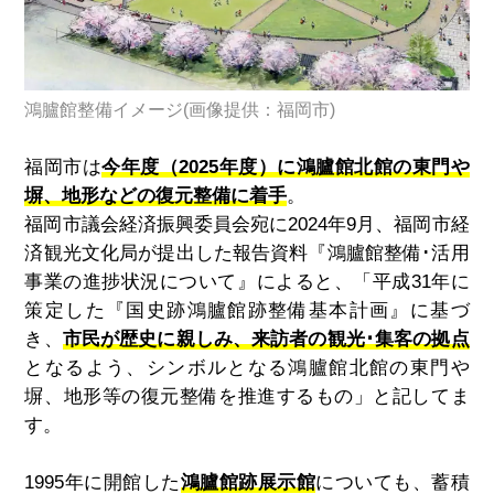
鴻臚館整備イメージ(画像提供：福岡市)
福岡市は
今年度（2025年度）に鴻臚館北館の東門や
塀、地形などの復元整備に着手
。
福岡市議会経済振興委員会宛に
2024
年
9
月、福岡市経
済観光文化局が提出した報告資料『鴻臚館整備･活用
事業の進捗状況について』によると、「平成
31
年に
策定した『国史跡鴻臚館跡整備基本計画』に基づ
き、
市民が歴史に親しみ、来訪者の観光･集客の拠点
となるよう、シンボルとなる鴻臚館北館の東門や
塀、地形等の復元整備を推進するもの」と記してま
す。
1995
年に開館した
鴻臚館跡展示館
についても、蓄積