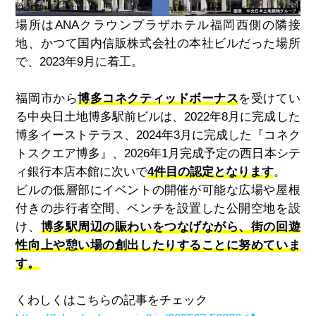
場所は
ANA
クラウンプラザホテル福岡西側の隣接
地、かつて国内信販株式会社の本社ビルだった場所
で、
2023
年
9
月に着工。
福岡市から
博多コネクティッドボーナス
を受けてい
る中央日土地博多駅前ビルは、
2022
年
8
月に完成した
博多イーストテラス、
2024
年
3
月に完成した『コネク
トスクエア博多』、
2026
年
1
月完成予定の西日本シテ
ィ銀行本店本館に次いで
4件目の認定となります
。
ビルの低層部にイベントの開催が可能な広場や屋根
付きの歩行者空間、ベンチを設置した公開空地を設
け、
博多駅周辺の賑わいをつなげながら、街の回遊
性向上や憩い場の創出したりすることに努めていま
す。
くわしくはこちらの記事をチェック