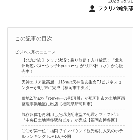
2025.08.01
フクリパ編集部
この記事の目次
ビジネス系のニュース
【北九州市】タッチ決済で乗り放題！入り放題！「北九
州周遊パス〜タッチKyushu〜」が7月23日（水）から販
売中！
天神エリア最高層！113mの天神住友生命FJビジネスセ
ンターが6月末に完成【福岡市中央区】
敷地2.7haの『ゆめモール那珂川』が那珂川市の土地区画
整理事業地区に出店【福岡県那珂川市】
既存躯体を再利用した環境配慮型の免震オフィスビル
『中央日土地博多駅前ビル』が完成【福岡市博多区】
〇〇が第一位！福岡でインバウンド観光客に人気のホテ
ルランキングTOP10が公開