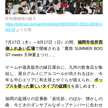
昨年開催時の様子
https://prtimes.jp/main/html/rd/p/000000005.000143838.h
tml
より引用
7月17日（木）～8月17日（日）の間、
福岡市役所西
側ふれあい広場
で開催される「鷹祭 SUMMER BOO
ST meets 天神夏まつり」。
ゲームや遊具販売の縁日屋台に、九州の飲食店が集
結し、屋台グルメにアルコールが供されるほか、今
年も中心エリアに和太鼓とやぐらが据えられ、
ポッ
プスを使った新しいタイプの盆踊り
を楽しめます。
福岡の盆踊りの定番曲「炭坑節」のほか、懐かしの
曲、今どきのダンサブルなポップナンバーに合わせ