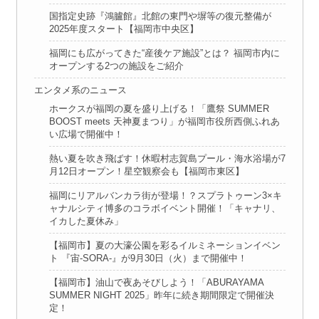
国指定史跡『鴻臚館』北館の東門や塀等の復元整備が
2025年度スタート【福岡市中央区】
福岡にも広がってきた“産後ケア施設”とは？ 福岡市内に
オープンする2つの施設をご紹介
エンタメ系のニュース
ホークスが福岡の夏を盛り上げる！「鷹祭 SUMMER
BOOST meets 天神夏まつり」が福岡市役所西側ふれあ
い広場で開催中！
熱い夏を吹き飛ばす！休暇村志賀島プール・海水浴場が7
月12日オープン！星空観察会も【福岡市東区】
福岡にリアルバンカラ街が登場！？スプラトゥーン3×キ
ャナルシティ博多のコラボイベント開催！「キャナリ、
イカした夏休み」
【福岡市】夏の大濠公園を彩るイルミネーションイベン
ト 『宙‑SORA‑』が9月30日（火）まで開催中！
【福岡市】油山で夜あそびしよう！「ABURAYAMA
SUMMER NIGHT 2025」昨年に続き期間限定で開催決
定！