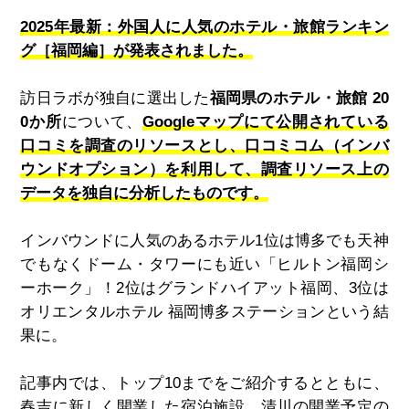
2025年最新：外国人に人気のホテル・旅館ランキン
グ［福岡編］が発表されました。
訪日ラボが独自に選出した
福岡県のホテル・旅館 20
0か所
について、
Googleマップにて公開されている
口コミを調査のリソース
とし、
口コミコム（インバ
ウンドオプション）を利用して、調査リソース上の
データを独自に分析したものです。
インバウンドに人気のあるホテル1位は博多でも天神
でもなくドーム・タワーにも近い「ヒルトン福岡シ
ーホーク」！2位はグランドハイアット福岡、3位は
オリエンタルホテル 福岡博多ステーションという結
果に。
記事内では、トップ10までをご紹介するとともに、
春吉に新しく開業した宿泊施設、清川の開業予定の