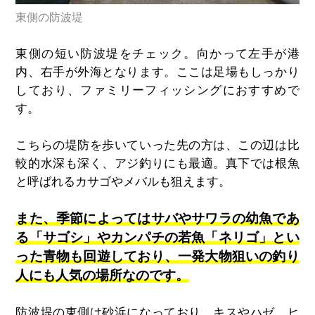
東側の防波堤
東側の短い防波堤をチェック。向かって左手が港
内、右手が外海となります。ここは足場もしっかり
しており、ファミリーフィッシングにおすすめで
す。
こちらの堤防を歩いていった先の方は、この辺は比
較的水深も深く、アジ釣りにも最適。真下では根魚
と呼ばれるカサゴやメバルも狙えます。
また、季節によってはサバやサワラの幼魚であ
る「サゴシ」やカンパチの若魚「ネリゴ」とい
った青物も回遊しており、一発大物狙いの釣り
人にも人気の場所なのです。
防波堤の東側は砂浜になっており、キスやハゼ、ヒ