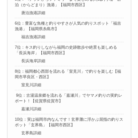
泊（からどまり）漁港」【福岡市西区】
唐泊漁港詳細
6位：豊富な魚種と釣りやすさが人気の釣りスポット「福吉
漁港」【福岡県糸島市】
福吉漁港詳細
7位：キス釣りしながら福岡の史跡散歩や絶景も楽しめる
「長浜海岸」【福岡市西区】
長浜海岸詳細
8位：福岡都心西部を流れる「室見川」で釣りを楽しむ【福
岡市早良区・西区】
室見川詳細
9位：古湯温泉郷を流れる「嘉瀬川」でヤマメ釣りの実釣レ
ポート！【佐賀県佐賀市】
嘉瀬川詳細
10位：実は福岡市内なんです！玄界灘に浮かぶ屈指の釣りス
ポット「玄界島」【福岡市西区】
玄界島詳細