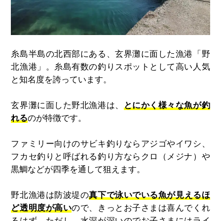
糸島半島の北西部にある、玄界灘に面した漁港「野
北漁港」。糸島有数の釣りスポットとして高い人気
と知名度を誇っています。
玄界灘に面した野北漁港は、
とにかく様々な魚が釣
れる
のが特徴です。
ファミリー向けのサビキ釣りならアジゴやイワシ、
フカセ釣りと呼ばれる釣り方ならクロ（メジナ）や
黒鯛などが四季を通して狙えます。
野北漁港は防波堤の
真下で泳いでいる魚が見えるほ
ど透明度が高い
ので、きっとお子さまは喜んでくれ
るはず。ただし、水深が深いのでお子さまにはライ