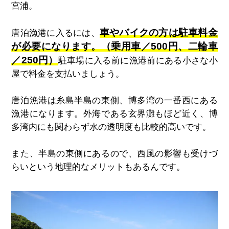
宮浦。
車やバイクの方は駐車料金
唐泊漁港に入るには、
が必要になります。（乗用車／500円、二輪車
／250円）
駐車場に入る前に漁港前にある小さな小
屋で料金を支払いましょう。
唐泊漁港は糸島半島の東側、博多湾の一番西にある
漁港になります。
外海である玄界灘もほど近く、博
多湾内にも関わらず水の透明度も比較的高いです。
また、半島の東側にあるので、西風の影響も受けづ
らいという地理的なメリットもあるんです。