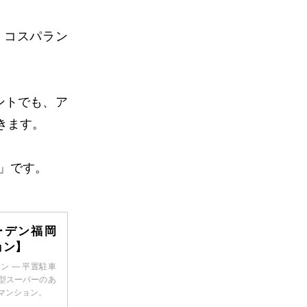
、コスパラン
ントでも、ア
きます。
」です。
ーデン福岡
ョン】
ン — 平置駐車
小型スーパーのあ
マンション。