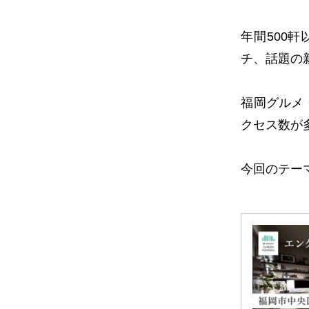
年間
500
軒
チ、話題の
福岡グルメ
クセス数が
今回のテー