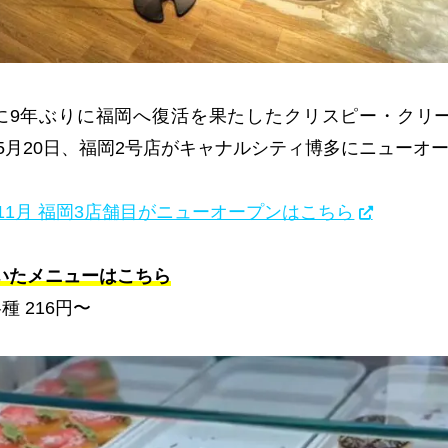
に
9
年ぶりに福岡へ復活を果たしたクリスピー・クリ
5
月
20
日、福岡
2
号店がキャナルシティ博多にニューオ
年11月 福岡3店舗目がニューオープンはこちら
いたメニューはこちら
各種
216
円〜