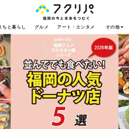
まちと暮らし
グルメ
アート・エンタメ
その他
これからのお
福岡あるある
不動産コラム
連載