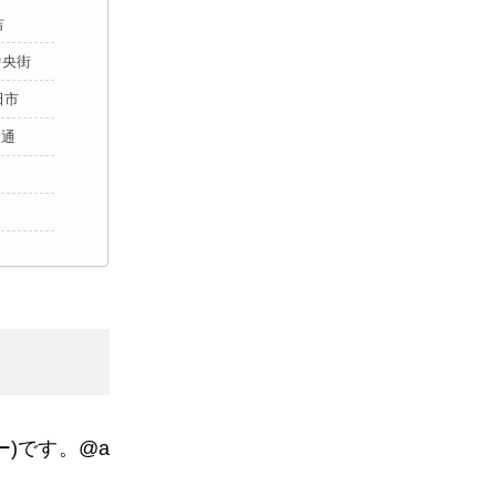
吉
中央街
田市
辺通
ー
)
です。
@a