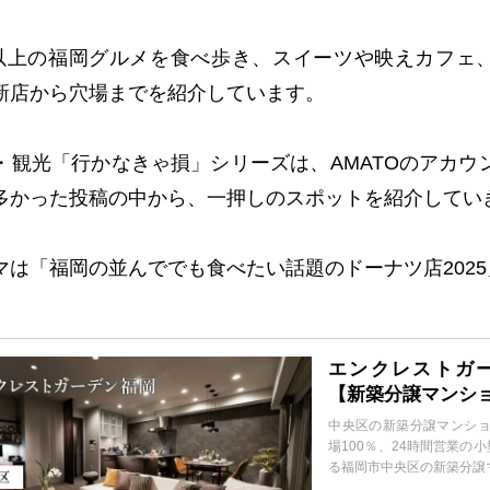
以上の福岡グルメを食べ歩き、スイーツや映えカフェ
新店から穴場までを紹介しています。
・観光「行かなきゃ損」シリーズは、
AMATO
のアカウ
多かった投稿の中から、一押しのスポットを紹介してい
マは「福岡の並んででも食べたい話題のドーナツ店
2025
エンクレストガ
【新築分譲マンシ
中央区の新築分譲マンショ
場100％、24時間営業の
る福岡市中央区の新築分譲