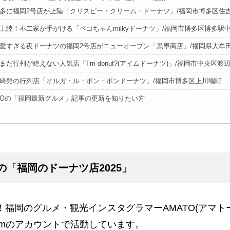
 博多に福岡2号店が上陸「クリスピー・クリーム・ドーナツ」/福岡市博多区住
 初上陸！不二家が手がける「ペコちゃんmilkyドーナツ」/福岡市博多区博多駅
 可愛すぎる夜ドーナツの福岡2号店がニューオープン「黒墨商店」/福岡県大牟
 いまだ行列が絶えない人気店「I’m donut?(アイムドーナツ)」/福岡市中央区渡
 長崎発の行列店「オルガ・ル・ボン・ボンドーナツ」/福岡市博多区上川端町
TOの「福岡最新グルメ」記事の更新を知りたい方
Oの「福岡のドーナツ店2025」
！福岡のグルメ・観光インスタグラマー
AMATO(
アマト
am
のアカウントで活動しています。