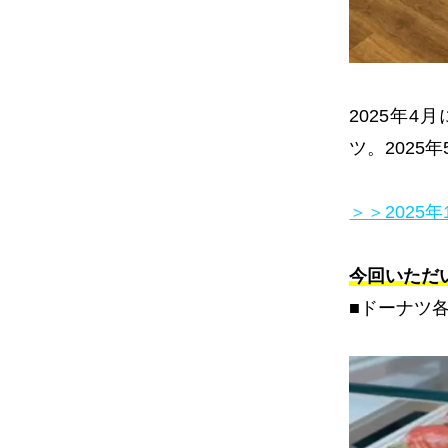
2025
年
4
月
ツ。
2025
年
＞＞2025
今回いただ
■ドーナツ