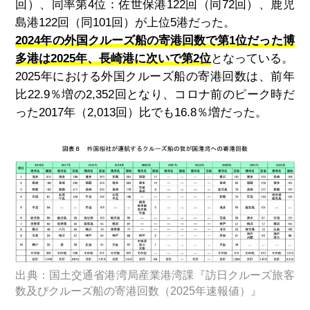
回）、同率第4位：佐世保港122回（同72回）、鹿児
島港122回（同101回）が上位5港だった。
2024年の外国クルーズ船の寄港回数で第1位だった博
多港は2025年、長崎港に次いで第2位
となっている。
2025年における外国クルーズ船の寄港回数は、前年
比
22.9
％増の
2,352
回となり、コロナ前のピーク時だ
った
2017
年（
2,013
回）比でも
16.8
％増だった。
出典：国土交通省港湾局産業港湾課『訪日クルーズ旅客
数及びクルーズ船の寄港回数（2025年速報値）』