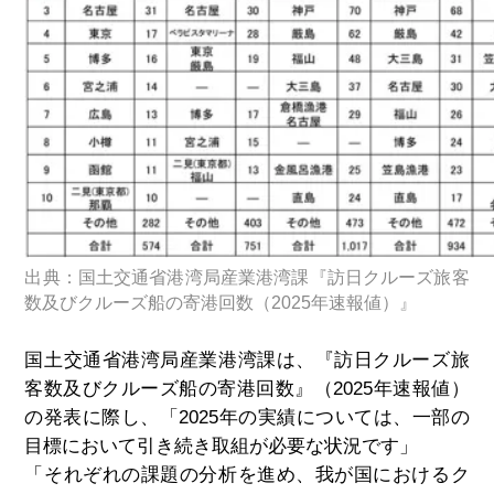
出典：国土交通省港湾局産業港湾課『訪日クルーズ旅客
数及びクルーズ船の寄港回数（2025年速報値）』
国土交通省港湾局産業港湾課は、『訪日クルーズ旅
客数及びクルーズ船の寄港回数』（
2025
年速報値）
の発表に際し、「
2025
年の実績については、一部の
目標において引き続き取組が必要な状況です」
「それぞれの課題の分析を進め、我が国におけるク