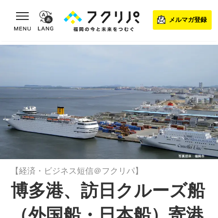
toggle navigation
メルマガ登録
【経済・ビジネス短信＠フクリパ】
博多港、訪日クルーズ船
（外国船・日本船）寄港