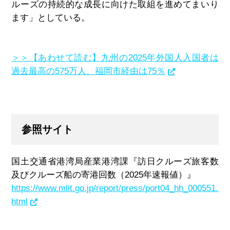
ルーズの持続的な成長に向けた取組を進めてまいり
ます」としている。
＞＞【あわせて読む】九州の2025年外国人入国者は
過去最高の575万人、福岡市経由は75％
参照サイト
国土交通省港湾局産業港湾課『訪日クルーズ旅客数
及びクルーズ船の寄港回数（
2025
年速報値）』
https://www.mlit.go.jp/report/press/port04_hh_000551.
html