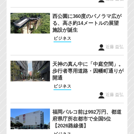
西公園に360度のパノラマ広が
る、高さ約14メートルの展望
施設が誕生
ビジネス
近藤 益弘
天神の真ん中に「中庭空間」。
歩行者専用道路・因幡町通りが
開通
ビジネス
近藤 益弘
福岡パルコ前は992万円、都道
府県庁所在都市で全国5位
【2026路線価】
ビジネス