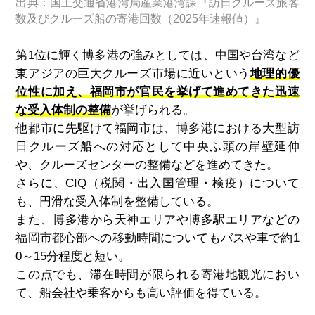
出典：国土交通省港湾局産業港湾課『訪日クルーズ旅客
数及びクルーズ船の寄港回数（2025年速報値）』
第
1
位に輝く博多港の強みとしては、中国や台湾など
東アジアの巨大クルーズ市場に近いという
地理的優
位性に加え、福岡市が官民を挙げて進めてきた迅速
な受入体制の整備
が挙げられる。
他都市に先駆けて福岡市は、博多港における大型訪
日クルーズ船への対応として中央ふ頭の岸壁延伸
や、クルーズセンターの整備などを進めてきた。
さらに、CIQ（税関・出入国管理・検疫）について
も、円滑な受入体制を整備している。
また、博多港から天神エリアや博多駅エリアなどの
福岡市都心部への移動時間についてもバスや車で約
1
0
～
15
分程度と短い。
この点でも、滞在時間が限られる寄港地観光におい
て、船会社や乗客からも高い評価を得ている。