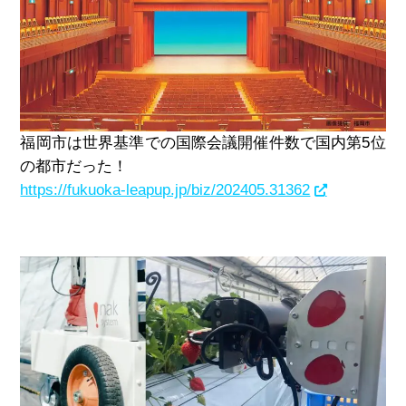
福岡市は世界基準での国際会議開催件数で国内第5位
の都市だった！
https://fukuoka-leapup.jp/biz/202405.31362