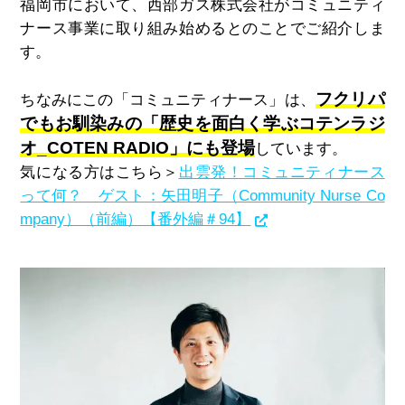
福岡市において、西部ガス株式会社がコミュニティ
ナース事業に取り組み始めるとのことでご紹介しま
す。
フクリパ
ちなみにこの「コミュニティナース」は、
でもお馴染みの「歴史を面白く学ぶコテンラジ
オ_COTEN RADIO」にも登場
しています。
気になる方はこちら＞
出雲発！コミュニティナース
って何？ ゲスト：矢田明子（Community Nurse Co
mpany）（前編）【番外編＃94】