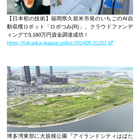
【日本初の技術】福岡県久留米市発のいちごのAI自
動収穫ロボット「ロボつみ(R)」。クラウドファンデ
ィングで3,160万円資金調達成功！
https://fukuoka-leapup.jp/biz/202405.31201
博多湾東部に大規模公園『アイランドシティはばた