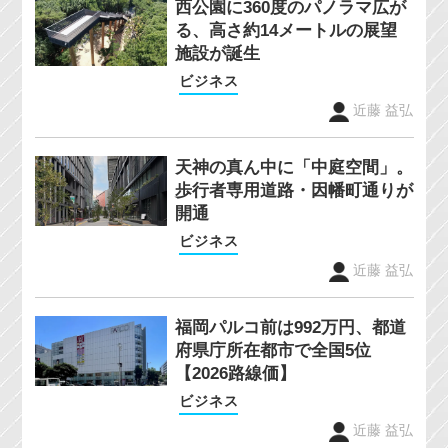
西公園に360度のパノラマ広が
る、高さ約14メートルの展望
施設が誕生
ビジネス
近藤 益弘
天神の真ん中に「中庭空間」。
歩行者専用道路・因幡町通りが
開通
ビジネス
近藤 益弘
福岡パルコ前は992万円、都道
府県庁所在都市で全国5位
【2026路線価】
ビジネス
近藤 益弘