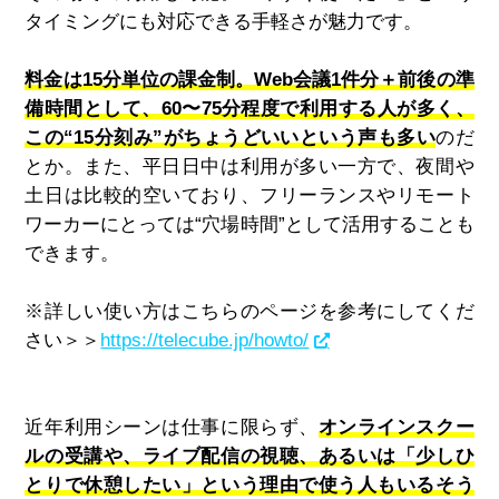
タイミングにも対応できる手軽さが魅力です。
料金は15分単位の課金制。Web会議1件分＋前後の準
備時間として、60〜75分程度で利用する人が多く、
この“15分刻み”がちょうどいいという声も多い
のだ
とか。また、平日日中は利用が多い一方で、夜間や
土日は比較的空いており、フリーランスやリモート
ワーカーにとっては“穴場時間”として活用することも
できます。
※詳しい使い方はこちらのページを参考にしてくだ
さい＞＞
https://telecube.jp/howto/
近年利用シーンは仕事に限らず、
オンラインスクー
ルの受講や、ライブ配信の視聴、あるいは「少しひ
とりで休憩したい」という理由で使う人もいるそう