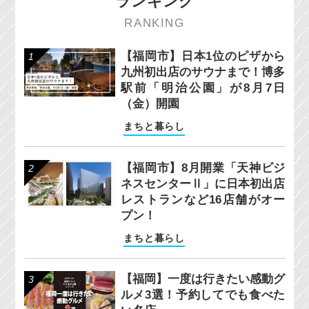
ランキング
RANKING
【福岡市】日本1位のピザから
九州初出店のサウナまで！博多
駅前「明治公園」が8月7日
（金）開園
まちと暮らし
【福岡市】8月開業「天神ビジ
ネスセンターⅡ」に日本初出店
レストランなど16店舗がオー
プン！
まちと暮らし
【福岡】一度は行きたい感動グ
ルメ3選！予約してでも食べた