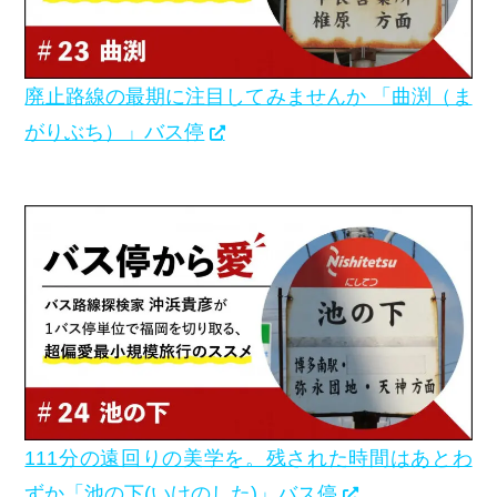
廃止路線の最期に注目してみませんか 「曲渕（ま
がりぶち）」バス停
111分の遠回りの美学を。残された時間はあとわ
ずか「池の下(いけのした)」バス停