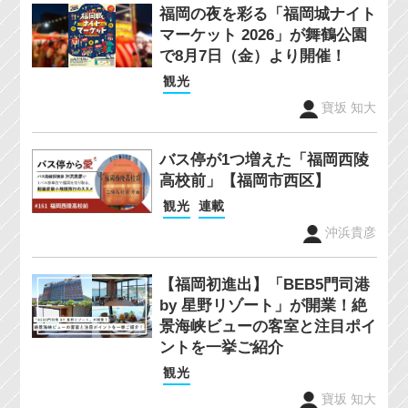
福岡の夜を彩る「福岡城ナイト
マーケット 2026」が舞鶴公園
で8月7日（金）より開催！
観光
寶坂 知大
バス停が1つ増えた「福岡西陵
高校前」【福岡市西区】
観光
連載
沖浜貴彦
【福岡初進出】「BEB5門司港
by 星野リゾート」が開業！絶
景海峡ビューの客室と注目ポイ
ントを一挙ご紹介
観光
寶坂 知大