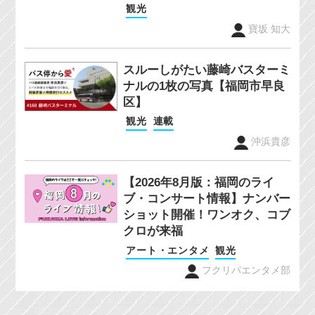
観光
寶坂 知大
スルーしがたい藤崎バスターミ
ナルの1枚の写真【福岡市早良
区】
観光
連載
沖浜貴彦
【2026年8月版：福岡のライ
ブ・コンサート情報】ナンバー
ショット開催！ワンオク、コブ
クロが来福
アート・エンタメ
観光
フクリパエンタメ部