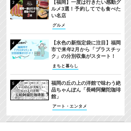
【福岡】一度は行きたい感動グ
ルメ3選！予約してでも食べた
い名店
グルメ
【水色の新指定袋に注目】福岡
市で来年2月から「プラスチッ
ク」の分別収集がスタート！
まちと暮らし
福岡の丘の上の洋館で味わう絶
品ちゃんぽん「長崎阿蘭陀珈琲
館」
アート・エンタメ