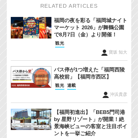
RELATED ARTICLES
福岡の夜を彩る「福岡城ナイト
マーケット 2026」が舞鶴公園
で8月7日（金）より開催！
観光
寶坂 知大
バス停が1つ増えた「福岡西陵
高校前」【福岡市西区】
観光
連載
沖浜貴彦
【福岡初進出】「BEB5門司港
by 星野リゾート」が開業！絶
景海峡ビューの客室と注目ポイ
ントを一挙ご紹介