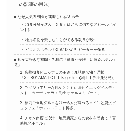
この記事の目次
■ なぜ人気?! 朝食が美味しい宿＆ホテル
・ 泊食分離が進み「朝食」はさらに強力なアピールポイ
ントに
・ 地元名物を楽しむことができる朝食が続々
・ ビジネスホテルの朝食進化がリピーターを作る
■ 私が大好きな福岡・九州の「朝食が美味しい宿＆ホテル5
選」
1. 豪華朝食ビュッフェの王道！鹿児島名物も満載
「SHIROYAMA HOTEL kagoshima(城山ホテル鹿児島)」
2. ラグジュアリーな眺めとともに味わうエッグベネディ
クト「ガーデンテラス長崎 ホテル＆リゾート」
3. 福岡ご当地グルメを詰め込んだ選べるメインと贅沢ビ
ュッフェ「ホテルトラッド博多」
4. チキン南蛮に冷汁…地元農家からの食材を朝食で「宮
崎観光ホテル」