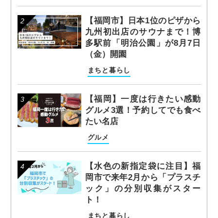
【福岡市】日本1位のピザから
九州初出店のサウナまで！博
多駅前「明治公園」が8月7日
（金）開園
まちと暮らし
【福岡】一度は行きたい感動
グルメ3選！予約してでも食べ
たい名店
グルメ
【水色の新指定袋に注目】福
岡市で来年2月から「プラスチ
ック」の分別収集がスター
ト！
まちと暮らし