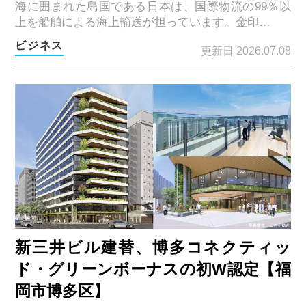
海に囲まれた島国である日本は、国際物流の99％以
上を船舶による海上輸送が担っています。金印…
ビジネス
更新日 2026.07.08
新三井ビル建替、博多コネクティッ
ド・グリーンボーナスの初W認定【福
岡市博多区】