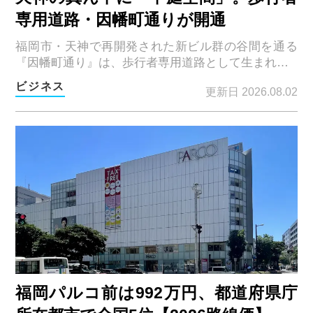
専用道路・因幡町通りが開通
福岡市・天神で再開発された新ビル群の谷間を通る
『因幡町通り』は、歩行者専用道路として生まれ…
ビジネス
更新日 2026.08.02
福岡パルコ前は992万円、都道府県庁