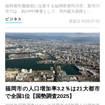
福岡都市圏南部に位置する福岡県那珂川市。那珂川
市では、初のPFI事業として、市内最大規模と…
ビジネス
更新日 2026.07.02
福岡市の人口増加率3.2％は21大都市
で全国1位【国勢調査2025】