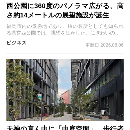
西公園に360度のパノラマ広がる、高
さ約14メートルの展望施設が誕生
福岡市内の景勝地であり、桜の名所としても知られ
る県営西公園では、眺望を生かした、にぎわいの…
ビジネス
更新日 2026.08.06
天神の真ん中に「中庭空間」。歩行者