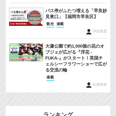
バス停がふたつ増える「早良妙
見東口」【福岡市早良区】
観光
連載
沖浜貴彦
大濠公園で約1,000個の花のオ
ブジェが広がる『浮花 -
FUKA-』がスタート！英国チ
ェルシーフラワーショーで広が
る交流の輪
連載
石原和幸
ランキング