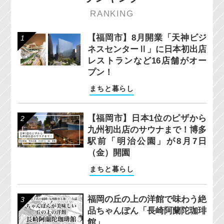
RANKING
【福岡市】8月開業「天神ビジ
ネスセンターⅡ」に日本初出店
レストランなど16店舗がオー
プン！
まちと暮らし
【福岡市】日本1位のピザから
九州初出店のサウナまで！博多
駅前「明治公園」が8月7日
（金）開園
まちと暮らし
福岡の丘の上の洋館で味わう絶
品ちゃんぽん「長崎阿蘭陀珈琲
館」