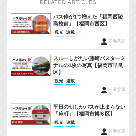
RELATED ARTICLES
バス停が1つ増えた「福岡西陵
高校前」【福岡市西区】
観光
連載
沖浜貴彦
スルーしがたい藤崎バスターミ
ナルの1枚の写真【福岡市早良
区】
観光
連載
沖浜貴彦
平日の朝しかバスが止まらない
「扇町」【福岡市博多区】
観光
連載
沖浜貴彦