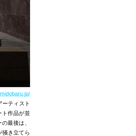
-midobaru.jp/
アーティスト
ート作品が並
ーの最後は、
力が掻き立てら