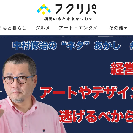
まちと暮らし
グルメ
アート・エンタメ
その他
これからのお
福岡あるある
不動産コラム
連載