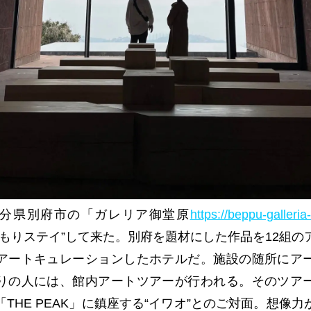
分県別府市の「ガレリア御堂原
https://beppu-galleria
こもりステイ”して来た。別府を題材にした作品を12組の
アートキュレーションしたホテルだ。施設の随所にア
りの人には、館内アートツアーが行われる。そのツア
THE PEAK」に鎮座する“イワオ”とのご対面。想像