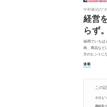
中村修治の“ネ
経営
らず
福岡でいちば
画、商品など
方のヒントに
連載
この
今日も“
磯崎新