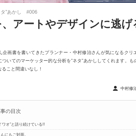
タ”あかし #006
を、アートやデザインに逃げ
。
ん企画書を書いてきたプランナー・中村修治さんが気になるクリ
についてのマーケッター的な分析を"ネタ"あかししてくれます。も
なること間違いなし！
中村修治 ｜
記事の目次
イワオ”と語り続けている!!
さんにもご対面。