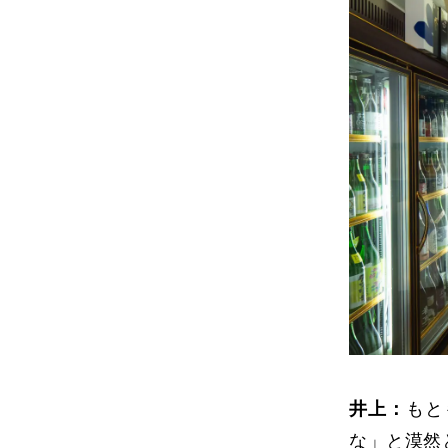
井上：
もと
な」と漠然