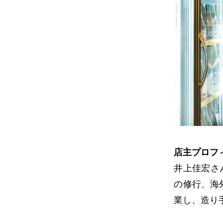
店主プロフ
井上佳宏さ
の修行、海
業し、造り