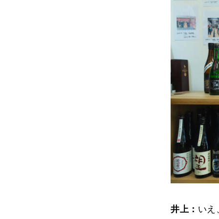
井上：
いえ