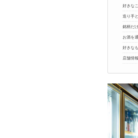
好きな
造り手
銘柄だ
お酒を
好きな
店舗情