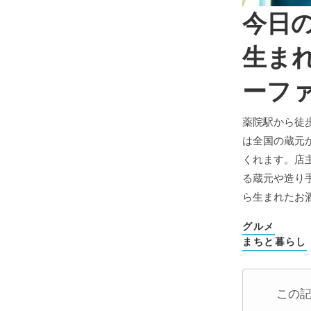
今日
生ま
ーフ
薬院駅から徒
は全国の蔵元
くれます。店
る蔵元や造り
ら生まれたお
グルメ
まちと暮らし
この