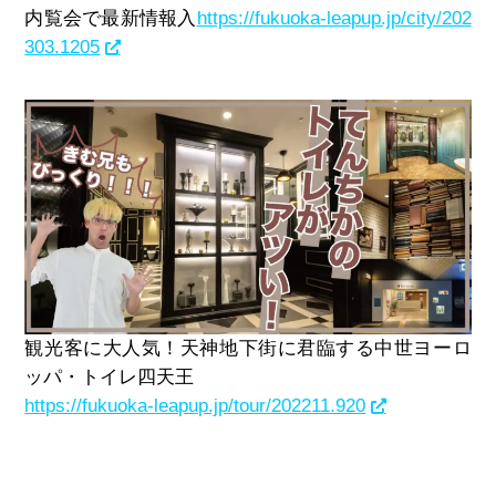
内覧会で最新情報入
https://fukuoka-leapup.jp/city/202
303.1205
観光客に大人気！天神地下街に君臨する中世ヨーロ
ッパ・トイレ四天王
https://fukuoka-leapup.jp/tour/202211.920