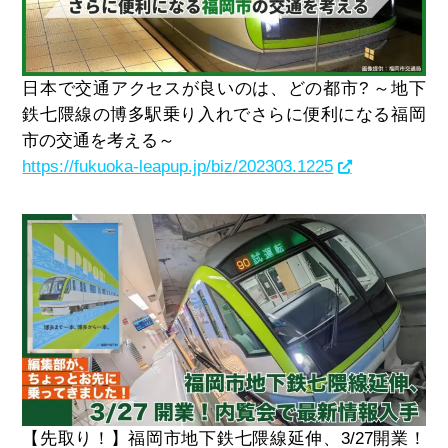
日本で交通アクセスが良いのは、どの都市? ～地下
鉄七隈線の博多駅乗り入れでさらに便利になる福岡
市の交通を考える～
https://fukuoka-leapup.jp/biz/202303.1225
【先取り！】福岡市地下鉄七隈線延伸、3/27開業！