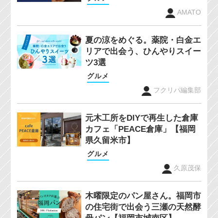
AMATO
夏の涼をめぐる。薬院・白金エ
リアで出会う、ひんやりスイー
ツ3選
グルメ
フクリパ編集部
元木工所をDIYで再生した倉庫
カフェ「PEACE倉庫」【福岡
県久留米市】
グルメ
久原茂保
木曜限定のパン屋さん。福岡市
の住宅街で出会う三瀬の天然酵