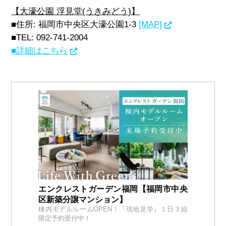
【大濠公園
浮見堂(うきみどう)
】
■住所: 福岡市中央区大濠公園1-3
[MAP]
■TEL: 092-741-2004
■詳細はこちら
エンクレストガーデン福岡【福岡市中央
区新築分譲マンション】
棟内モデルルームOPEN！『現地見学』１日３組
限定予約受付中！