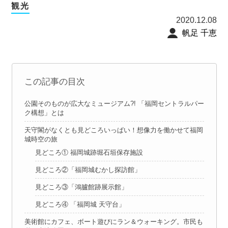
観光
2020.12.08
帆足 千恵
この記事の目次
公園そのものが広大なミュージアム?! 「福岡セントラルパー
ク構想」とは
天守閣がなくとも見どころいっぱい！想像力を働かせて福岡
城時空の旅
見どころ① 福岡城跡堀石垣保存施設
見どころ②「福岡城むかし探訪館」
見どころ③「鴻臚館跡展示館」
見どころ④ 「福岡城 天守台」
美術館にカフェ、ボート遊びにラン＆ウォーキング。市民も