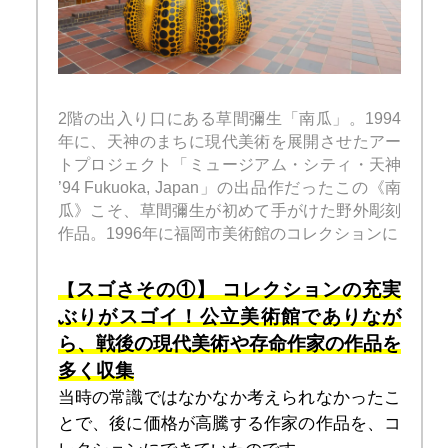
2階の出入り口にある草間彌生「南瓜」。1994
年に、天神のまちに現代美術を展開させたアー
トプロジェクト「ミュージアム・シティ・天神 
’94 Fukuoka, Japan」の出品作だったこの《南
瓜》こそ、草間彌生が初めて手がけた野外彫刻
作品。1996年に福岡市美術館のコレクションに
スゴさその①】 
コレクションの充実
【
ぶりがスゴイ！公立美術館でありなが
ら、戦後の現代美術や存命作家の作品を
多く収集
当時の常識ではなかなか考えられなかったこ
とで、後に価格が高騰する作家の作品を、コ