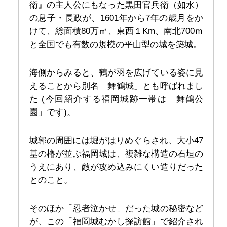
衛』
の主人公にもなった黒田官兵衛（如水）
の息子・長政が、1601年から7年の歳月をか
けて、総面積80万㎡、東西１Km、南北700ｍ
と全国でも有数の規模の平山型の城を築城。
海側からみると、鶴が羽を広げている姿に見
えることから別名「舞鶴城」とも呼ばれまし
た (今回紹介する福岡城跡一帯は「舞鶴公
園」です)。
城郭の周囲には堀がはりめぐらされ、大小47
基の櫓が並ぶ福岡城は、複雑な構造の石垣の
うえにあり、敵が攻め込みにくい造りだった
とのこと。
そのほか「忍者泣かせ」だった城の秘密など
が、この「福岡城むかし探訪館」で紹介され