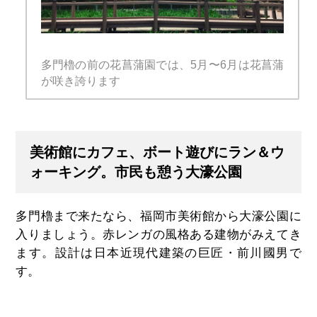
多門櫓の前の花菖蒲園では、5月〜6月は花菖蒲
が咲き誇ります
美術館にカフェ、ボート遊びにラン＆ウ
ォーキング。市民も憩う大濠公園
多門櫓まで来たなら、福岡市美術館から大濠公園に
入りましょう。赤レンガの風格ある建物がみえてき
ます。設計は日本近現代建築の巨匠・前川國男で
す。