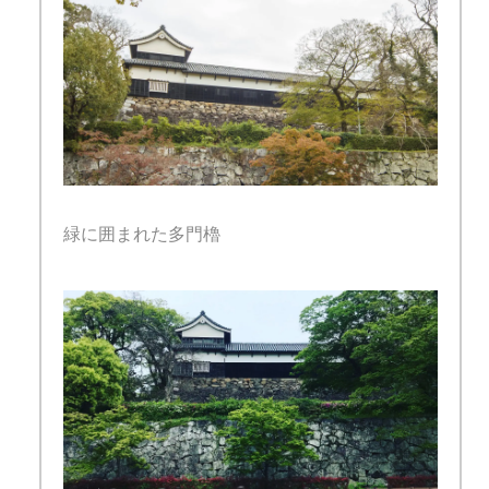
緑に囲まれた多門櫓