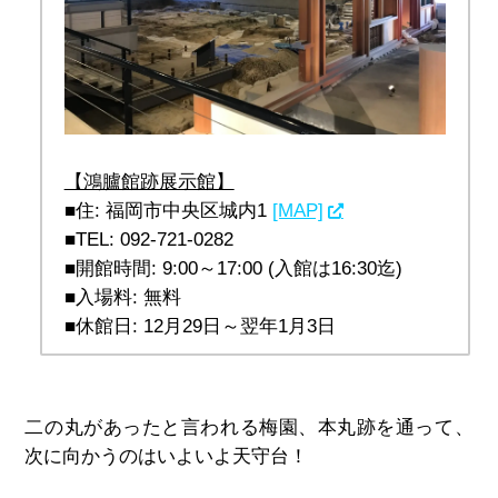
【鴻臚館跡展示館】
■住: 福岡市中央区城内1 
[MAP]
■TEL: 
092-721-0282
■開館時間: 9:00～17:00 (入館は16:30迄)
■入場料: 無料
■休館日: 12月29日～翌年1月3日
二の丸があったと言われる梅園、本丸跡を通って、
次に向かうのはいよいよ
天守台！