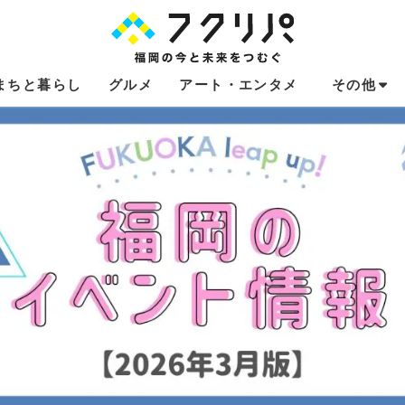
まちと暮らし
グルメ
アート・エンタメ
その他
これからのお
福岡あるある
不動産コラム
連載