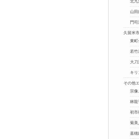
北九
山田
門司
久留米市
東町
若竹
大刀
キリ
その他エ
宗像
林龍
初市
菊美
嘉穂