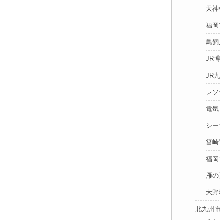
天神
福岡
鳥飼
JR
JR
レソ
電気
シー
筥崎
福岡
雁の
大野
北九州市