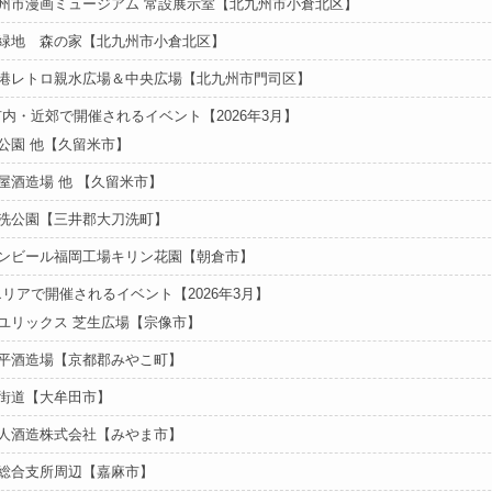
州市漫画ミュージアム 常設展示室【北九州市小倉北区】
緑地 森の家【北九州市小倉北区】
港レトロ親水広場＆中央広場【北九州市門司区】
内・近郊で開催されるイベント【2026年3月】
公園 他【久留米市】
屋酒造場 他 【久留米市】
洗公園【三井郡大刀洗町】
ンビール福岡工場キリン花園【朝倉市】
リアで開催されるイベント【2026年3月】
ユリックス 芝生広場【宗像市】
平酒造場【京都郡みやこ町】
街道【大牟田市】
人酒造株式会社【みやま市】
総合支所周辺【嘉麻市】