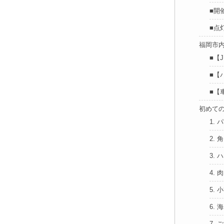
■開
■点
福岡市
■【
■【
■【
初めて
1.
2.
3. 
4. 
5. 
6.
7.