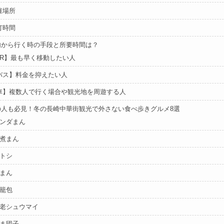
催場所
灯時間
内から行く時の手段と所要時間は？
JR】最も早く移動したい人
バス】料金を抑えたい人
車】複数人で行く場合や観光地を周遊する人
の人も必見！冬の長崎中華街観光で外さない食べ歩きグルメ8選
 パンダまん
 角煮まん
ハトシ
肉まん
小籠包
 海老シュウマイ
 ごま団子