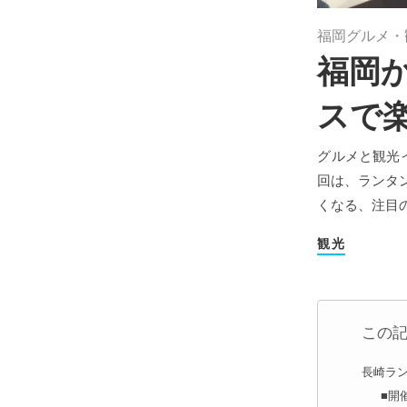
福岡グルメ・
福岡
スで
グルメと観光
回は、ランタ
くなる、注目
観光
この
長崎ラン
■開