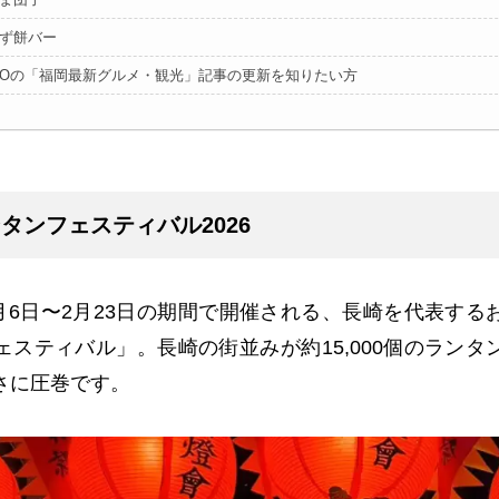
 くず餅バー
TOの「福岡最新グルメ・観光」記事の更新を知りたい方
タンフェスティバル2026
月
6
日〜
2
月
23
日の期間で開催される、長崎を代表する
ェスティバル」。長崎の街並みが約
15,000
個のランタ
さに圧巻です。