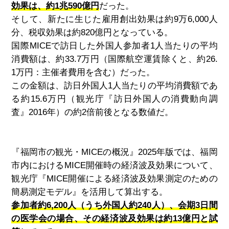
効果は、約1兆590億円
だった。
そして、新たに生じた雇用創出効果は約
9
万
6,000
人
分、税収効果は約
820
億円となっている。
国際
MICE
で訪日した外国人参加者
1
人当たりの平均
消費額は、約
33.7
万円（国際航空運賃除くと、約
26.
1
万円：主催者費用を含む）だった。
この金額は、訪日外国人
1
人当たりの平均消費額であ
る約
15.6
万円（観光庁『訪日外国人の消費動向調
査』
2016
年）の約
2
倍前後となる数値だ。
『福岡市の観光・
MICE
の概況』
2025
年版では、福岡
市内における
MICE
開催時の経済波及効果について、
観光庁『
MICE
開催による経済波及効果測定のための
簡易測定モデル』を活用して算出する。
参加者約6,200人（うち外国人約240人）、会期3日間
の医学会の場合、その経済波及効果は約13億円と試