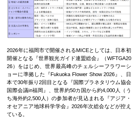
2026
年に福岡市で開催される
MICEとして
は、日本初
開催となる『世界観光ガイド連盟総会』（
WFTGA20
26
）をはじめ、世界最高峰のチェルシーフラワーシ
ョーに準拠した『Fukuoka Flower Show 2026』、日
本で
30
年振り
2
回目となる『国際プラネタリウム協会
国際会議
in
福岡』、
世界約50カ国から約
4,000
人（う
ち海外約
2,500
人）の参加者が見込まれる『アジア・
オセアニア地球科学学会』2026年次総会
などが控え
ている。