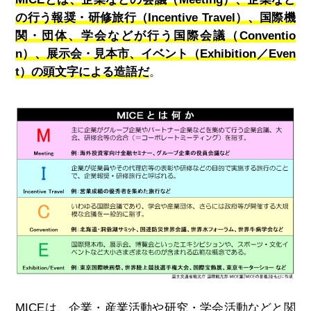
の行う報奨・研修旅行（Incentive Travel）、国際機
関・団体、学会などが行う国際会議（Conventio
n）、展示会・見本市、イベント（Exhibition／Even
t）の頭文字による造語だ
。
MICE
は、企業・産業活動や研究・学会活動などと関