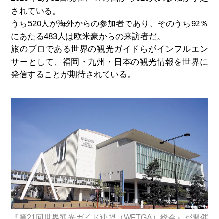
されている。
うち
520
人が海外からの参加者であり、そのうち
92
％
にあたる
483
人は欧米豪からの来訪者だ。
旅のプロである世界の観光ガイドらがインフルエン
サーとして、福岡・九州・日本の観光情報を世界に
発信することが期待されている。
『第21回世界観光ガイド連盟（WFTGA）総会』が開催