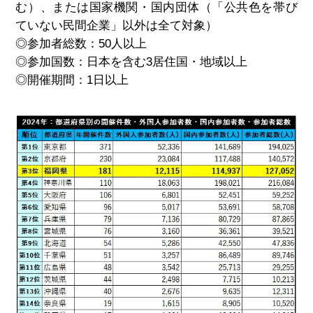
む）、または国家機関・国内団体（「公共色を帯び
ていない民間企業」以外は全て対象）
◎
参加者総数：
50
人以上
◎
参加国数：日本を含む
3
居住国・地域以上
◎
開催期間：
1
日以上