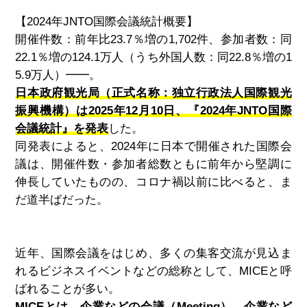
【
2024
年
JNTO
国際会議統計概要】
開催件数：前年比
23.7
％増の
1,702
件、参加者数：同
22.1
％増の
124.1
万人（うち外国人数：同
22.8
％増の
1
5.9
万人）━━。
日本政府観光局（正式名称：独立行政法人国際観光
振興機構）は2025年12月10日、『2024年JNTO国際
会議統計』を発表
した。
同発表によると、
2024
年に日本で開催された国際会
議は、開催件数・参加者総数ともに前年から堅調に
伸長していたものの、コロナ禍以前に比べると、ま
だ道半ばだった。
近年、国際会議をはじめ、多くの集客交流が見込ま
れるビジネスイベントなどの総称として、MICEと呼
ばれることが多い。
MICEとは、企業などの会議（Meeting）、企業など