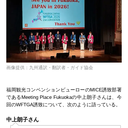
画像提供：九州通訳・翻訳者・ガイド協会
福岡観光コンベンションビューローの
MICE
誘致部署
である
Meeting Place Fukuoka
の中上朗子さんは、今
回の
WFTGA
誘致について、次のように語っている。
中上朗子さん