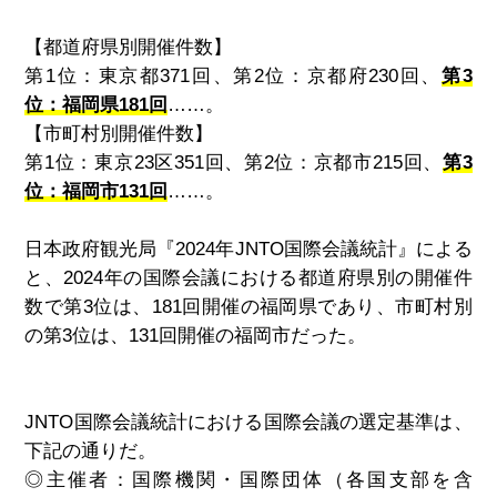
【都道府県別開催件数】
第1位：東京都371回、第2位：京都府230回、
第3
位：福岡県181回
……。
【市町村別開催件数】
第1位：東京23区351回、第2位：京都市215回、
第3
位：福岡市131回
……。
日本政府観光局『
2024
年
JNTO
国際会議統計』による
と、
2024
年の国際会議における都道府県別の開催件
数で第
3
位は、
181
回開催の福岡県であり、市町村別
の第
3
位は、
131
回開催の福岡市だった。
JNTO国際会議統計における国際会議の選定基準は、
下記の通りだ。
◎
主催者：国際機関・国際団体（各国支部を含