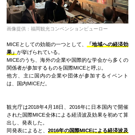
画像提供：福岡観光コンベンションビューロー
MICEとしての効能の一つとして、
「地域への経済効
果」
が挙げられている。
MICEのうち、海外の企業や国際的な学会から多くの
関係者が参加するものを国際MICEと呼ぶ。
他方、主に国内の企業や団体が参加するイベント
は、国内
MICE
だ。
観光庁は
2018
年
4
月
18
日、
2016
年に日本国内で開催
された国際
MICE
全体による経済波及効果を初めて算
出し、発表した。
同発表によると、
2016年の国際MICEによる経済波及