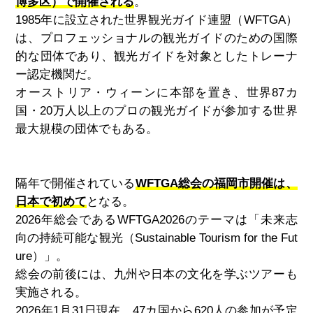
博多区）で開催される
。
1985年に設立された世界観光ガイド連盟（
WFTGA
）
は、プロフェッショナルの観光ガイドのための国際
的な団体であり、観光ガイドを対象としたトレーナ
ー認定機関だ。
オーストリア・ウィーンに本部を置き、世界
87
カ
国・
20
万人以上のプロの観光ガイドが参加する世界
最大規模の団体でもある。
隔年で開催されている
WFTGA総会の福岡市開催は、
日本で初めて
となる。
2026
年総会である
WFTGA2026
のテーマは「未来志
向の持続可能な観光（
Sustainable Tourism for the Fut
ure
）」。
総会の前後には、九州や日本の文化を学ぶツアーも
実施される。
2026年
1
月
31
日現在、
47
カ国から
620
人の参加が予定