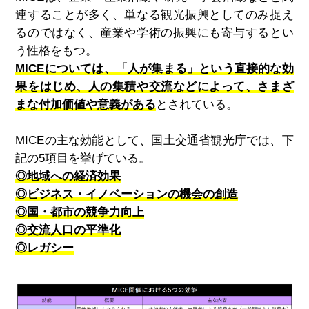
連することが多く、単なる観光振興としてのみ捉え
るのではなく、産業や学術の振興にも寄与するとい
う性格をもつ。
MICEについては、「人が集まる」という直接的な効
果をはじめ、人の集積や交流などによって、さまざ
まな付加価値や意義がある
とされている。
MICE
の主な効能として、国土交通省観光庁では、下
記の
5
項目を挙げている。
◎地域への経済効果
◎ビジネス・イノベーションの機会の創造
◎国・都市の競争力向上
◎交流人口の平準化
◎レガシー