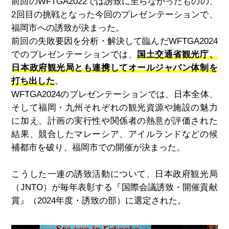
前回のWFTGA2022では誘致に至らなかったものの、
2回目の挑戦となった今回のプレゼンテーションで、
福岡市への誘致が決まった。
前回の失敗要因を分析・解決して臨んだ
WFTGA2024
でのプレゼンテーションでは、
国土交通省観光庁、
日本政府観光局とも連携してオールジャパン体制を
打ち出した
。
WFTGA2024のプレゼンテーションでは、日本全体、
そして福岡・九州それぞれの観光資源や施設の魅力
に加え、計画の実行性や関係者の熱意が評価された
結果、競合したマレーシア、アイルランドなどの候
補都市を破り、福岡市での開催が決まった。
こうした一連の誘致活動について、日本政府観光局
（
JNTO
）が毎年表彰する『国際会議誘致・開催貢献
賞』（
2024
年度・誘致の部）に選定された。