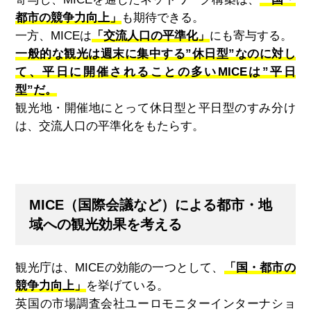
都市の競争力向上」
も期待できる。
一方、
MICE
は
「交流人口の平準化」
にも寄与する。
一般的な観光は週末に集中する”休日型”なのに対し
て、平日に開催されることの多いMICEは”平日
型”だ。
観光地・開催地にとって休日型と平日型のすみ分け
は、交流人口の平準化をもたらす。
MICE
（国際会議など）による都市・地
域への観光効果を考える
観光庁は、MICEの効能の一つとして、
「国・都市の
競争力向上」
を挙げている。
英国の市場調査会社ユーロモニターインターナショ