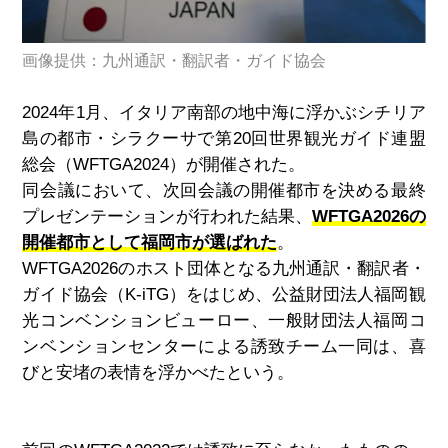
画像提供：九州通訳・翻訳者・ガイド協会
2024年
1
月、イタリア南部の地中海に浮かぶシチリア
島の都市・シラクーサで第
20
回世界観光ガイド連盟
総会（
WFTGA2024
）が開催された。
同会議において、次回会議の開催都市を決める最終
プレゼンテーションが行われた結果、
WFTGA2026の
開催都市として福岡市が選ばれた
。
WFTGA2026のホスト団体となる九州通訳・翻訳者・
ガイド協会（
K-iTG
）をはじめ、公益財団法人福岡観
光コンベンションビューロー、一般財団法人福岡コ
ンベンションセンターによる誘致チーム一同は、喜
びと安堵の表情を浮かべたという。