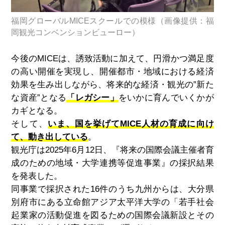
福岡グローバルMICEスクールでの模様（画像提供：福
岡観光コンベンションビューロー）
今後のMICEは、誘致活動に加えて、円滑かつ満足度
の高い開催を実現し、開催都市・地域における経済
効果を生み出しながら、将来的な経済・観光の”新た
な資産”となる
「レガシー」
をいかに育んでいくかが
カギとなる。
そして、
いま、国を挙げてMICE人材の育成に向け
て、動き出している
。
観光庁は
2025
年
6
月
12
日、『将来の国際会議主催者育
成のための地域・大学連携等促進事業』の採択結果
を発表した。
同事業で採択された
16
件のうち九州からは、大分県
別府市にある立命館アジア太平洋大学の「若手社会
起業家の活動促進を図るための国際会議新設とその