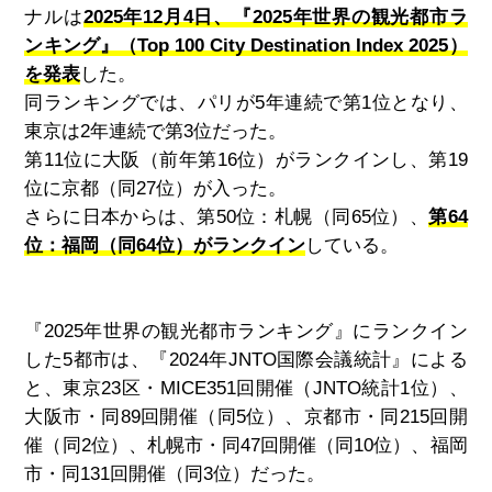
ナルは
2025年12月4日、『2025年世界の観光都市ラ
ンキング』（Top 100 City Destination Index 2025）
を発表
した。
同ランキングでは、パリが
5
年連続で第
1
位となり、
東京は
2
年連続で第
3
位だった。
第
11
位に大阪（前年第
16
位）がランクインし、第
19
位に京都（同
27
位）が入った。
さらに日本からは、第
50
位：札幌（同
65
位）、
第64
位：福岡（同64位）がランクイン
している。
『
2025
年世界の観光都市ランキング』にランクイン
した
5
都市は、『
2024
年
JNTO
国際会議統計』による
と、東京
23
区・MICE
351
回開催（
JNTO統計
1
位）、
大阪市・同
89
回開催（同
5
位）、京都市・同
215
回開
催（同
2
位）、札幌市・同
47
回開催（同
10
位）、福岡
市・同
131
回開催（同
3
位）だった。