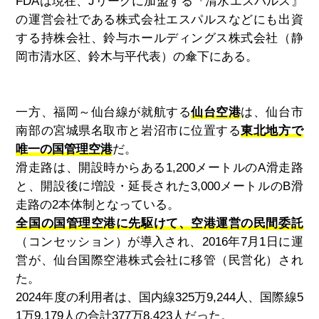
FDA
は現在、
J
リーグに加盟する『清水エスパルス』
の運営会社である株式会社エスパルスなどにも出資
する持株会社、鈴与ホールディングス株式会社（静
岡市清水区、鈴木与平代表）の傘下にある。
一方、福岡～仙台線が就航する
仙台空港
は、仙台市
南部の宮城県名取市と岩沼市に位置する
東北地方で
唯一の国管理空港
だ。
滑走路は、開設時からある
1,200
メートルの
A
滑走路
と、開設後に増設・延長された
3,000
メートルの
B
滑
走路の
2
本体制となっている。
全国の国管理空港に先駆けて、空港運営の民間委託
（コンセッション）が導入され、
2016
年
7
月
1
日に運
営が、仙台国際空港株式会社に移管（民営化）され
た。
2024
年度の利用者は、国内線
325
万
9,244
人、国際線
5
1
万
9,179
人の合計
377
万
8,423
人だった。