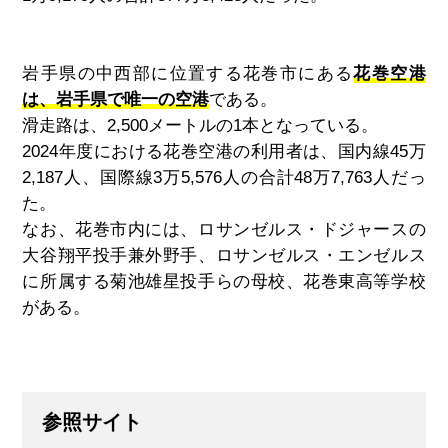
岩手県の中西部に位置する花巻市にある
花巻空港
は、岩手県で唯一の空港
である。
滑走路は、
2,500
メートルの
1
本となっている。
2024
年度における花巻空港の利用者は、国内線
45
万
2,187
人、国際線
3
万
5,576
人の合計
48
万
7,763
人だっ
た。
なお、花巻市内には、ロサンゼルス・ドジャースの
大谷翔平投手兼外野手、ロサンゼルス・エンゼルス
に所属する菊池雄星投手らの母校、花巻東高等学校
がある。
参照サイト