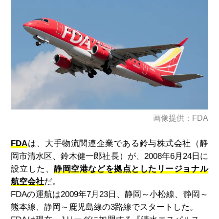
画像提供：FDA
FDA
は、大手物流関連企業である鈴与株式会社（静
岡市清水区、鈴木健一郎社長）が、
2008
年
6
月
24
日に
設立した、
静岡空港などを拠点としたリージョナル
航空会社
だ。
FDA
の運航は
2009
年
7
月
23
日、静岡～小松線、静岡～
熊本線、静岡～鹿児島線の
3
路線でスタートした。