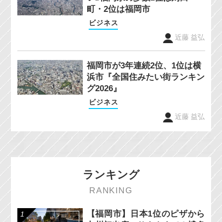
町・2位は福岡市
ビジネス
近藤 益弘
福岡市が3年連続2位、1位は横
浜市『全国住みたい街ランキン
グ2026』
ビジネス
近藤 益弘
ランキング
RANKING
【福岡市】日本1位のピザから