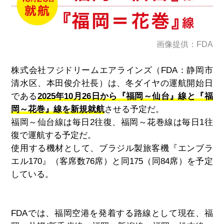
画像提供：FDA
株式会社フジドリームエアラインズ（
FDA
：静岡市
清水区、本田俊介社長）は、冬ダイヤの運航開始日
である
2025年10月26日から『福岡～仙台』線と『福
岡～花巻』線を新規就航
させる予定だ。
福岡～仙台線は毎日
2
往復、福岡～花巻線は毎日
1
往
復で運航する予定だ。
使用する機材として、ブラジル製旅客機『エンブラ
エル170』（客席数76席）と同175（同84席）を予定
している。
FDAでは、福岡空港を発着する路線として現在、福