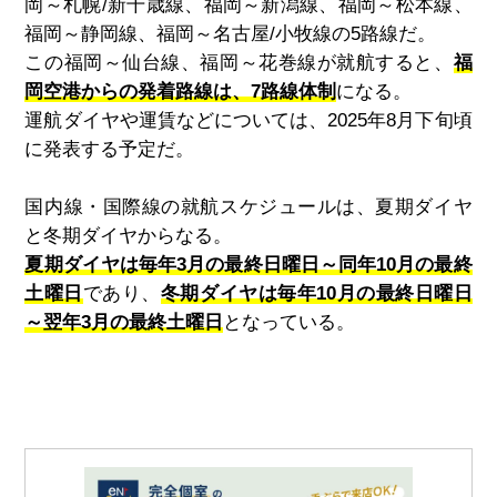
岡～札幌
/
新千歳線、福岡～新潟線、福岡～松本線、
福岡～静岡線、福岡～名古屋
/
小牧線の
5
路線だ。
この福岡～仙台線、福岡～花巻線が就航すると、
福
岡空港からの発着路線は、7路線体制
になる。
運航ダイヤや運賃などについては、
2025
年
8
月下旬頃
に発表する予定だ。
国内線・国際線の就航スケジュールは、夏期ダイヤ
と冬期ダイヤからなる。
夏期ダイヤは毎年3月の最終日曜日～同年10月の最終
土曜日
であり、
冬期ダイヤは毎年10月の最終日曜日
～翌年3月の最終土曜日
となっている。