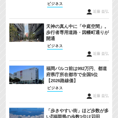
ビジネス
近藤 益弘
天神の真ん中に「中庭空間」。
歩行者専用道路・因幡町通りが
開通
ビジネス
近藤 益弘
福岡パルコ前は992万円、都道
府県庁所在都市で全国5位
【2026路線価】
ビジネス
近藤 益弘
「歩きやすい街」ほど歩数が多
い⁉福岡県の歩数1位は苅田