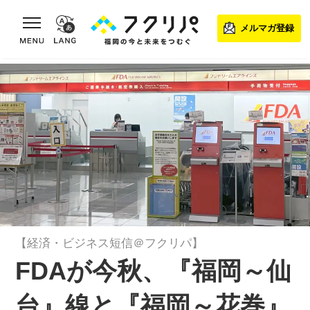
toggle navigation
メルマガ登録
【経済・ビジネス短信＠フクリパ】
FDAが今秋、『福岡～仙
台』線と『福岡～花巻』