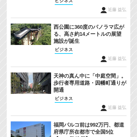
ビジネス
近藤 益弘
西公園に360度のパノラマ広が
る、高さ約14メートルの展望
施設が誕生
ビジネス
近藤 益弘
天神の真ん中に「中庭空間」。
歩行者専用道路・因幡町通りが
開通
ビジネス
近藤 益弘
福岡パルコ前は992万円、都道
府県庁所在都市で全国5位