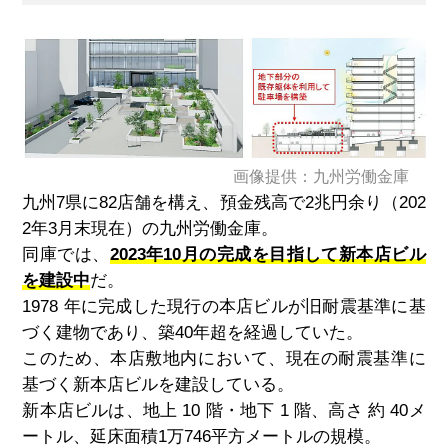
画像提供：九州労働金庫
九州7県に82店舗を構え、預金残高で2兆円余り（202
2年3月末現在）の九州労働金庫。
同庫では、
2023年10月の完成を目指して新本店ビル
を建設中
だ。
1978 年に完成した現行の本店ビルが旧耐震基準に基
づく建物であり、築40年超を経過していた。
このため、本店敷地内において、現在の耐震基準に
基づく新本店ビルを建設している。
新本店ビルは、地上 10 階・地下 1 階、高さ 約 40メ
ートル、延床面積1万746平方メートルの規模。