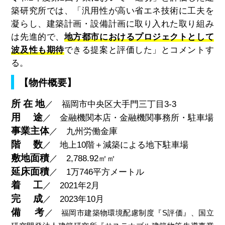
築研究所では、「汎用性が高い省エネ技術に工夫を
凝らし、建築計画・設備計画に取り入れた取り組み
は先進的で、
地方都市におけるプロジェクトとして
波及性も期待
できる提案と評価した」とコメントす
る。
【物件概要】
所 在 地
／ 福岡市中央区大手門三丁目3-3
用 途
／ 金融機関本店・金融機関事務所・駐車場
事業主体
／ 九州労働金庫
階 数
／ 地上10階＋減築による地下駐車場
敷地面積
／ 2,788.92㎡㎡
延床面積
／ 1万746平方メートル
着 工
／ 2021年2月
完 成
／ 2023年10月
備 考
／
福岡市建築物環境配慮制度『S評価』、国立