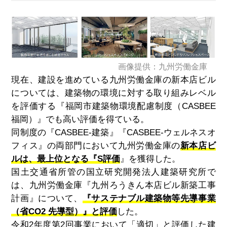
画像提供：九州労働金庫
現在、建設を進めている九州労働金庫の新本店ビル
については、建築物の環境に対する取り組みレベル
を評価する『福岡市建築物環境配慮制度（CASBEE
福岡）』でも高い評価を得ている。
同制度の『CASBEE-建築』『CASBEE-ウェルネスオ
フィス』の両部門において九州労働金庫の
新本店ビ
ルは、最上位となる『S評価
』を獲得した。
国土交通省所管の国立研究開発法人建築研究所で
は、九州労働金庫『九州ろうきん本店ビル新築工事
計画』について、
『サステナブル建築物等先導事業
（省CO2 先導型）』と評価
した。
令和2年度第2回事業において「適切」と評価した建