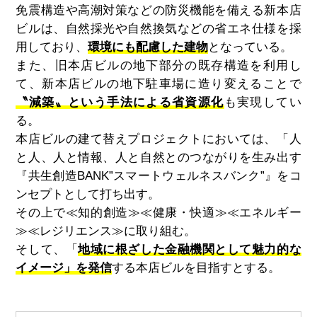
免震構造や高潮対策などの防災機能を備える新本店
ビルは、自然採光や自然換気などの省エネ仕様を採
用しており、
環境にも配慮した建物
となっている。
また、旧本店ビルの地下部分の既存構造を利用し
て、新本店ビルの地下駐車場に造り変えることで
〝減築〟という手法による省資源化
も実現してい
る。
本店ビルの建て替えプロジェクトにおいては、「人
と人、人と情報、人と自然とのつながりを生み出す
『共生創造BANK”スマートウェルネスバンク”』をコ
ンセプトとして打ち出す。
その上で≪知的創造≫≪健康・快適≫≪エネルギー
≫≪レジリエンス≫に取り組む。
そして、「
地域に根ざした金融機関として魅力的な
イメージ」を発信
する本店ビルを目指すとする。